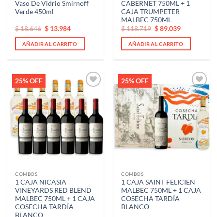
Vaso De Vidrio Smirnoff
CABERNET 750ML + 1
Verde 450ml
CAJA TRUMPETER
MALBEC 750ML
El
El
El
El
$
18.646
$
13.984
$
118.719
$
89.039
precio
precio
precio
precio
original
actual
original
actual
AÑADIR AL CARRITO
AÑADIR AL CARRITO
era:
es:
era:
es:
$ 18.646.
$ 18.646.
$ 118.719.
$ 118.719.
25% OFF
25% OFF
Añadir
Añadir
a la
a la
lista de
lista de
deseos
deseos
COMBOS
COMBOS
1 CAJA NICASIA
1 CAJA SAINT FELICIEN
VINEYARDS RED BLEND
MALBEC 750ML + 1 CAJA
MALBEC 750ML + 1 CAJA
COSECHA TARDÍA
COSECHA TARDÍA
BLANCO
BLANCO