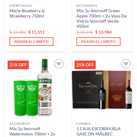
ESPIRITUOSAS
ACCESORIOS
Merle Blueberry &
Mix 1u Smirnoff Green
Strawberry 750ml
Apple 700ml + 2u Vaso De
Vidrio Smirnoff Verde
450ml
El
El
El
El
$
15.082
$
11.311
$
18.646
$
13.984
precio
precio
precio
precio
original
actual
original
actual
AÑADIR AL CARRITO
AÑADIR AL CARRITO
era:
es:
era:
es:
$ 15.082.
$ 15.082.
$ 18.646.
$ 18.646.
25% OFF
25% OFF
Añadir
Añadir
a la
a la
lista de
lista de
deseos
deseos
ACCESORIOS
COMBOS
Mix 1u Smirnoff
1 CAJA ESCORIHUELA
Watermelon 700ml + 2u
GASCÓN MALBEC