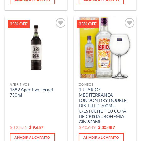
era:
es:
era:
es:
$ 112.330.
$ 112.330.
$ 148.557.
$ 148.557.
25% OFF
25% OFF
Añadir
Añadir
a la
a la
lista de
lista de
deseos
deseos
APERITIVOS
COMBOS
1882 Aperitivo Fernet
1U LARIOS
750ml
MEDITERRÁNEA
LONDON DRY DOUBLE
DISTILLED 700ML
C/ESTUCHE + 1U COPA
DE CRISTAL BOHEMIA
GIN 820ML
El
El
El
El
$
12.876
$
9.657
$
40.649
$
30.487
precio
precio
precio
precio
original
actual
original
actual
AÑADIR AL CARRITO
AÑADIR AL CARRITO
era:
es:
era:
es: