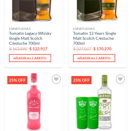
ESPIRITUOSAS
ESPIRITUOSAS
Tomatin Legacy Whisky
Tomatin 12 Years Single
Single Malt Scotch
Malt Scotch C/estuche
C/estuche 700ml
700ml
El
El
El
El
$
163.890
$
122.917
$
227.027
$
170.270
precio
precio
precio
precio
original
actual
original
actual
AÑADIR AL CARRITO
AÑADIR AL CARRITO
era:
es:
era:
es:
$ 163.890.
$ 163.890.
$ 227.027.
$ 227.027.
25% OFF
25% OFF
Añadir
Añadir
a la
a la
lista de
lista de
deseos
deseos