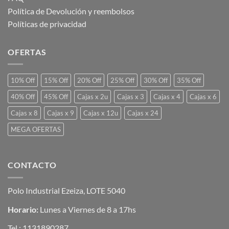
Política de Devolución y reembolsos
Políticas de privacidad
OFERTAS
10% Off
15% Off
20% Off
25% Off
30% Off
35% Off
40% Off
45% Off
Cajas x 2u
Cajas x 3
Cajas x 4
Cajas x 6
Cajas x 8
Cajas x 9
Cajas x 12u
Cajas x 24
MEGA OFERTAS
CONTACTO
Polo Industrial Ezeiza, LOTE 5040
Horario:
Lunes a Viernes de 8 a 17hs
Tel.:
1131890287