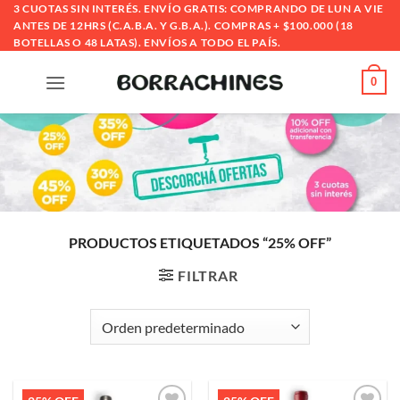
Saltar
3 CUOTAS SIN INTERÉS. ENVÍO GRATIS: COMPRANDO DE LUN A VIE
ANTES DE 12HRS (C.A.B.A. Y G.B.A.). COMPRAS + $100.000 (18
al
BOTELLAS O 48 LATAS). ENVÍOS A TODO EL PAÍS.
contenido
0
PRODUCTOS ETIQUETADOS “25% OFF”
FILTRAR