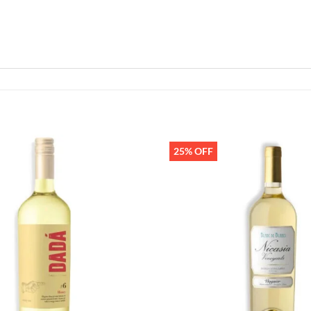
25% OFF
Añadir
a la
lista de
deseos