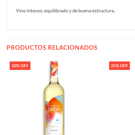
Vino intenso, equilibrado y de buena estructura.
PRODUCTOS RELACIONADOS
30% OFF
25% OFF
Añadir
a la
lista de
deseos