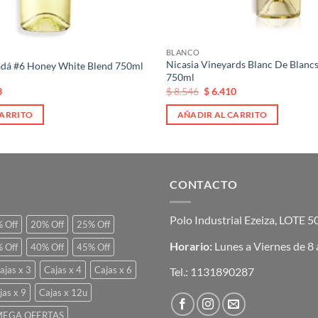
BLANCO
Nicasia Vineyards Blanc De Blancs
adá #6 Honey White Blend 750ml
750ml
El
El
3
$
8.546
$
6.410
precio
precio
original
actual
CARRITO
AÑADIR AL CARRITO
era:
es:
.
$ 8.546.
$ 8.546.
CONTACTO
Polo Industrial Ezeiza, LOTE 
 Off
20% Off
25% Off
Horario:
Lunes a Viernes de 8 
 Off
40% Off
45% Off
ajas x 3
Cajas x 4
Cajas x 6
Tel.:
1131890287
jas x 9
Cajas x 12u
EGA OFERTAS