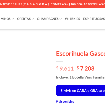
ES DE 12HRS (C.A.B.A. Y G.B.A.). COMPRAS + $100.000 (18 BOTELLAS O
VINOS
OFERTAS
CHAMPAGNES
WHISKIES
ESPIRITUOSAS
Escorihuela Gas
Añadir
El
El
9.611
7.208
a la
$
$
lista
precio
precio
de
Incluye: 1 Botella Vino Famil
original
actual
deseos
era:
es:
$ 9.611.
$ 9.611.
Si vivís en CABA o GBA tu p
9 disponibles