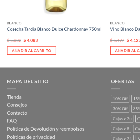
BLANCO
BLANCO
Cosecha Tardía Blanco Dulce Chardonnay 750ml
Vino Blanco D
El
El
El
El
$
5.832
$
4.083
$
5.497
$
4.12
precio
precio
precio
precio
original
actual
original
actual
AÑADIR AL CARRITO
AÑADIR AL 
era:
es:
era:
es:
$ 5.832.
$ 5.832.
$ 5.497.
$ 5.497
MAPA DEL SITIO
OFERTAS
Tienda
10% Off
15%
Consejos
30% Off
35%
Contacto
Cajas x 2u
C
FAQ
Política de Devolución y reembolsos
Cajas x 8
Ca
Políticas de privacidad
Cajas x 24
M