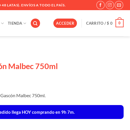
 48 LATAS). ENVÍOS A TODO EL PAÍS.
0
TIENDA
ACCEDER
CARRITO /
$
0
cón Malbec 750ml
ia Gascón Malbec 750ml.
edido llega
HOY
comprando en 9h 7m.