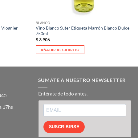
BLANCO
 Viognier
Vino Blanco Suter Etiqueta Marrón Blanco Dulce
750ml
$
3.906
AÑADIR AL CARRITO
SUMÁTE A NUESTRO NEWSLETTER
Entérate de todo antes.
5040
a 17hs
SUSCRIBIRSE