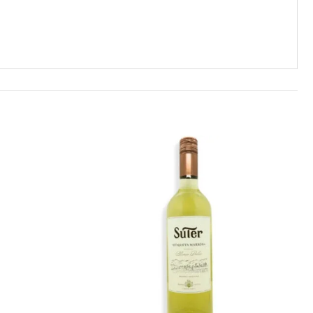
Añadir
Añadir
a la
a la
lista de
lista de
deseos
deseos