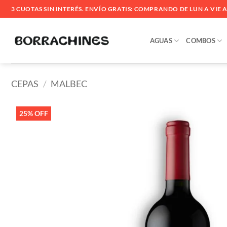
Saltar
3 CUOTAS SIN INTERÉS. ENVÍO GRATIS: COMPRANDO DE LUN A VIE ANT
al
contenido
AGUAS
COMBOS
CEPAS
/
MALBEC
25% OFF