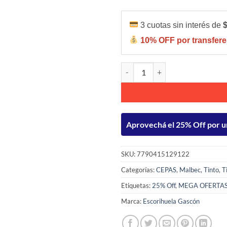
3 cuotas sin interés de
10% OFF por transfere
Escorihuela Gascón Malbec 750m
Aprovechá el 25% Off por u
SKU:
7790415129122
Categorías:
CEPAS
,
Malbec
,
Tinto
,
T
Etiquetas:
25% Off
,
MEGA OFERTA
Marca:
Escorihuela Gascón