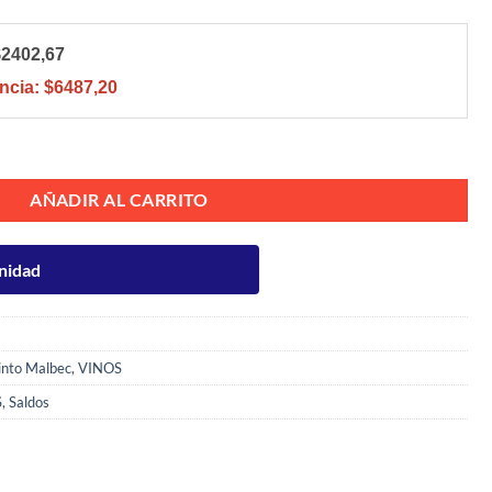
$2402,67
ncia:
$6487,20
l cantidad
AÑADIR AL CARRITO
nidad
into Malbec
,
VINOS
S
,
Saldos