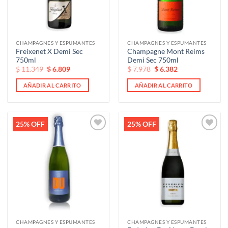
CHAMPAGNES Y ESPUMANTES
CHAMPAGNES Y ESPUMANTES
Freixenet X Demi Sec
Champagne Mont Reims
750ml
Demi Sec 750ml
El
El
El
El
$
11.349
$
6.809
$
7.978
$
6.382
precio
precio
precio
precio
original
actual
original
actual
AÑADIR AL CARRITO
AÑADIR AL CARRITO
era:
es:
era:
es:
$ 11.349.
$ 11.349.
$ 7.978.
$ 7.978.
25% OFF
25% OFF
Añadir
Añadir
a la
a la
lista de
lista de
deseos
deseos
CHAMPAGNES Y ESPUMANTES
CHAMPAGNES Y ESPUMANTES