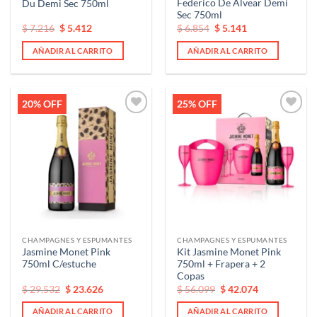
Federico De Alvear Demi
Du Demi Sec 750ml
Sec 750ml
El
El
El
El
$
7.216
$
5.412
$
6.854
$
5.141
precio
precio
precio
precio
original
actual
original
actual
AÑADIR AL CARRITO
AÑADIR AL CARRITO
era:
es:
era:
es:
$ 7.216.
$ 7.216.
$ 6.854.
$ 6.854.
20% OFF
25% OFF
Añadir
Añadir
a la
a la
lista de
lista de
deseos
deseos
CHAMPAGNES Y ESPUMANTES
CHAMPAGNES Y ESPUMANTES
Jasmine Monet Pink
Kit Jasmine Monet Pink
750ml C/estuche
750ml + Frapera + 2
Copas
El
El
El
El
$
29.532
$
23.626
$
56.099
$
42.074
precio
precio
precio
precio
original
actual
original
actual
AÑADIR AL CARRITO
AÑADIR AL CARRITO
era:
es:
era:
es: