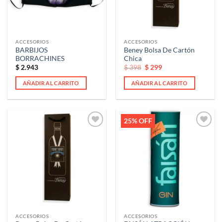
ACCESORIOS
ACCESORIOS
BARBIJOS
Beney Bolsa De Cartón
BORRACHINES
Chica
El
El
$
2.943
$
398
$
299
precio
precio
original
actual
AÑADIR AL CARRITO
AÑADIR AL CARRITO
era:
es:
$ 398.
$ 398.
25% OFF
Añadir
Añadir
a la
a la
lista de
lista de
deseos
deseos
ACCESORIOS
ACCESORIOS