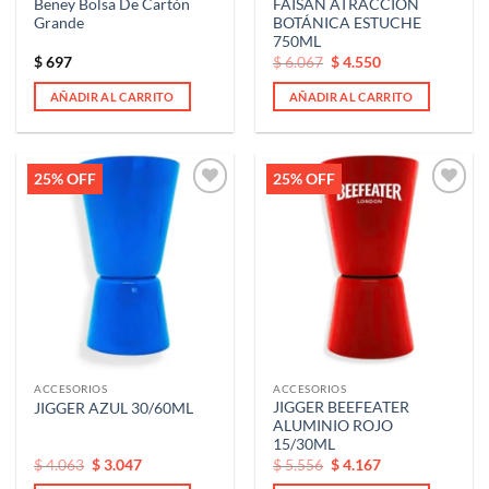
Beney Bolsa De Cartón
FAISÁN ATRACCIÓN
Grande
BOTÁNICA ESTUCHE
750ML
El
El
$
697
$
6.067
$
4.550
precio
precio
original
actual
AÑADIR AL CARRITO
AÑADIR AL CARRITO
era:
es:
$ 6.067.
$ 6.067.
25% OFF
25% OFF
Añadir
Añadir
a la
a la
lista de
lista de
deseos
deseos
ACCESORIOS
ACCESORIOS
JIGGER BEEFEATER
JIGGER AZUL 30/60ML
ALUMINIO ROJO
15/30ML
El
El
El
El
$
4.063
$
3.047
$
5.556
$
4.167
precio
precio
precio
precio