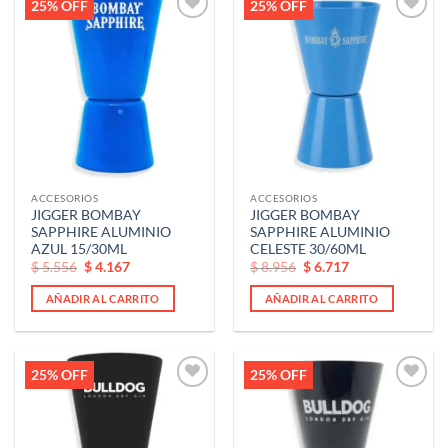
25% OFF
25% OFF
Añadir
Añadir
a la
a la
lista de
lista de
deseos
deseos
ACCESORIOS
ACCESORIOS
JIGGER BOMBAY
JIGGER BOMBAY
SAPPHIRE ALUMINIO
SAPPHIRE ALUMINIO
AZUL 15/30ML
CELESTE 30/60ML
El
El
El
El
$
5.556
$
4.167
$
8.956
$
6.717
precio
precio
precio
precio
original
actual
original
actual
AÑADIR AL CARRITO
AÑADIR AL CARRITO
era:
es:
era:
es:
$ 5.556.
$ 5.556.
$ 8.956.
$ 8.956.
25% OFF
25% OFF
Añadir
Añadir
a la
a la
lista de
lista de
deseos
deseos