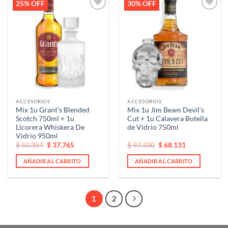
25% OFF
30% OFF
Añadir
Añadir
a la
a la
lista de
lista de
deseos
deseos
ACCESORIOS
ACCESORIOS
Mix 1u Grant’s Blended
Mix 1u Jim Beam Devil’s
Scotch 750ml + 1u
Cut + 1u Calavera Botella
Licorera Whiskera De
de Vidrio 750ml
Vidrio 950ml
El
El
El
El
$
50.354
$
37.765
$
97.330
$
68.131
precio
precio
precio
precio
original
actual
original
actual
AÑADIR AL CARRITO
AÑADIR AL CARRITO
era:
es:
era:
es:
$ 50.354.
$ 50.354.
$ 97.330.
$ 97.330.
1
2