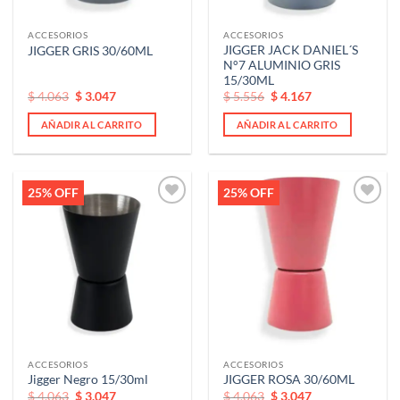
ACCESORIOS
ACCESORIOS
JIGGER JACK DANIEL´S
JIGGER GRIS 30/60ML
N°7 ALUMINIO GRIS
15/30ML
El
El
El
El
$
4.063
$
3.047
$
5.556
$
4.167
precio
precio
precio
precio
original
actual
original
actual
AÑADIR AL CARRITO
AÑADIR AL CARRITO
era:
es:
era:
es:
$ 4.063.
$ 4.063.
$ 5.556.
$ 5.556.
25% OFF
25% OFF
Añadir
Añadir
a la
a la
lista de
lista de
deseos
deseos
ACCESORIOS
ACCESORIOS
Jigger Negro 15/30ml
JIGGER ROSA 30/60ML
El
El
El
El
$
4.063
$
3.047
$
4.063
$
3.047