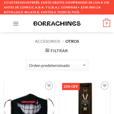
Saltar
3 CUOTAS SIN INTERÉS. ENVÍO GRATIS: COMPRANDO DE LUN A VIE
ANTES DE 12HRS (C.A.B.A. Y G.B.A.). COMPRAS + $100.000 (18
al
BOTELLAS O 48 LATAS). ENVÍOS A TODO EL PAÍS.
contenido
0
ACCESORIOS
/
OTROS
FILTRAR
25% OFF
Añadir
Añadir
a la
a la
lista de
lista de
deseos
deseos