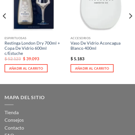
deseos
deseos
ESPIRITUOSAS
ACCESORIOS
Restinga London Dry 700ml +
Vaso De Vidrio Aconcagua
Copa De Vidrio 600ml
Blanco 400ml
c/Estuche
El
El
$
52.123
$
39.093
$
5.183
precio
precio
original
actual
AÑADIR AL CARRITO
AÑADIR AL CARRITO
era:
es:
$ 52.123.
$ 52.123.
MAPA DEL SITIO
Tienda
Consejos
Contacto