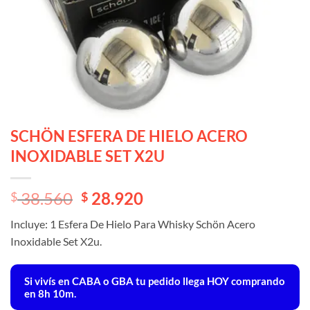
SCHÖN ESFERA DE HIELO ACERO
INOXIDABLE SET X2U
El
El
38.560
28.920
$
$
precio
precio
Incluye: 1 Esfera De Hielo Para Whisky Schön Acero
original
actual
Inoxidable Set X2u.
era:
es:
$ 38.560.
$ 38.560.
Si vivís en CABA o GBA tu pedido llega
HOY
comprando
en 8h 10m.