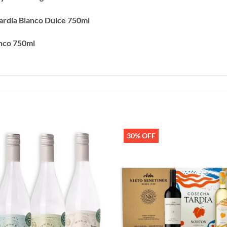
ardía Blanco Dulce 750ml
anco 750ml
30% OFF
Añadir
a la
lista de
deseos