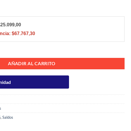
$25.099,00
ncia:
$67.767,30
C 750ML + 1 CAJA COSECHA TARDÍA BLANCO cantidad
AÑADIR AL CARRITO
nidad
s
S
,
Saldos