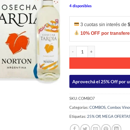
4 disponibles
3 cuotas sin interés de
10% OFF por transfere
1 CAJA SAINT FELICIEN MALBE
Aprovechá el 25% Off por u
SKU:
COMBO7
Categorías:
COMBOS
,
Combos Vino
Etiquetas:
25% Off
,
MEGA OFERTA