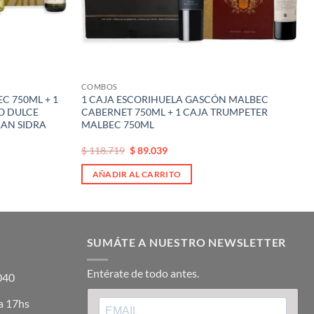
COMBOS
C 750ML + 1
1 CAJA ESCORIHUELA GASCÓN MALBEC
O DULCE
CABERNET 750ML + 1 CAJA TRUMPETER
RAN SIDRA
MALBEC 750ML
El
El
$
118.719
$
89.039
precio
precio
original
actual
AÑADIR AL CARRITO
era:
es:
$ 118.719.
$ 118.719.
SUMÁTE A NUESTRO NEWSLETTER
Entérate de todo antes.
5040
a 17hs