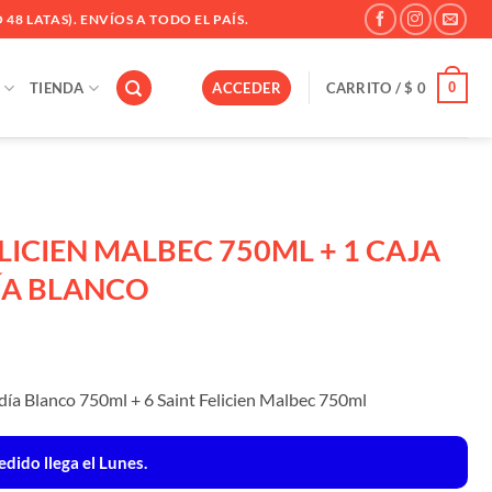
 48 LATAS). ENVÍOS A TODO EL PAÍS.
0
TIENDA
ACCEDER
CARRITO /
$
0
ELICIEN MALBEC 750ML + 1 CAJA
ÍA BLANCO
día Blanco 750ml + 6 Saint Felicien Malbec 750ml
6.
dido llega el Lunes.