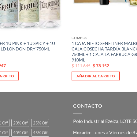
COMBOS
ER 1U PINK + 1U SPICY + 1U
1 CAJA NIETO SENETINER MALBE
WILD LONDON DRY 750ML
CAJA COSECHA TARDÍA BLANC
750ML + 1 CAJA LA FARRUCA G
910ML
El
El
947
$
111.645
$
78.152
o
precio
precio
original
actual
CARRITO
AÑADIR AL CARRITO
era:
es:
95.
$ 111.645.
$ 111.645.
CONTACTO
Polo Industrial Ezeiza, LOTE 
 Off
20% Off
25% Off
Horario:
Lunes a Viernes de 8 
 Off
40% Off
45% Off