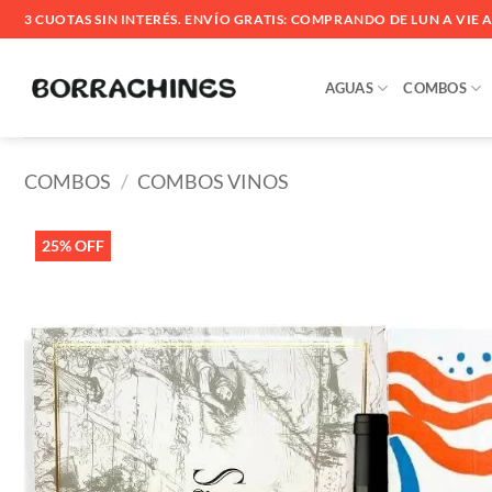
Saltar
3 CUOTAS SIN INTERÉS. ENVÍO GRATIS: COMPRANDO DE LUN A VIE ANT
al
contenido
AGUAS
COMBOS
COMBOS
/
COMBOS VINOS
25% OFF