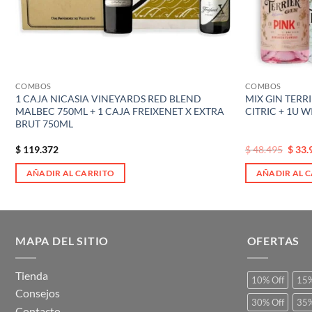
COMBOS
COMBOS
1 CAJA NICASIA VINEYARDS RED BLEND
MIX GIN TERRI
MALBEC 750ML + 1 CAJA FREIXENET X EXTRA
CITRIC + 1U 
BRUT 750ML
El
El
$
119.372
$
48.495
$
33.
precio
preci
original
actual
AÑADIR AL CARRITO
AÑADIR AL 
era:
es:
$ 48.495.
$ 48.4
MAPA DEL SITIO
OFERTAS
Tienda
10% Off
15%
Consejos
30% Off
35%
Contacto