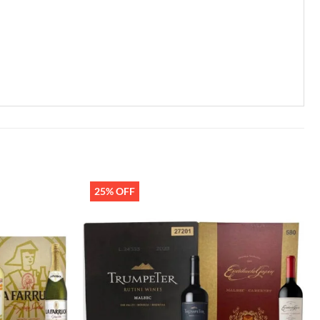
25% OFF
Añadir
Añadir
a la
a la
lista de
lista de
deseos
deseos