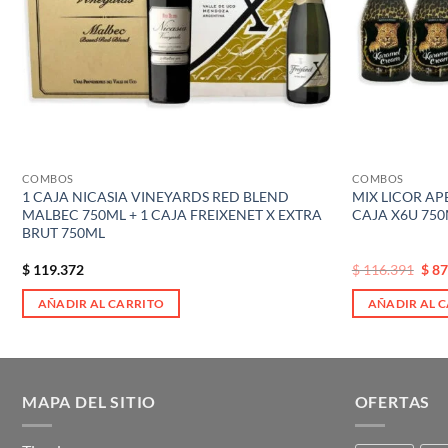
COMBOS
COMBOS
1 CAJA NICASIA VINEYARDS RED BLEND
MIX LICOR AP
MALBEC 750ML + 1 CAJA FREIXENET X EXTRA
CAJA X6U 75
BRUT 750ML
El
El
$
119.372
$
116.391
$
87
precio
prec
original
actu
AÑADIR AL CARRITO
AÑADIR AL 
era:
es:
$ 116.391.
$ 11
MAPA DEL SITIO
OFERTAS