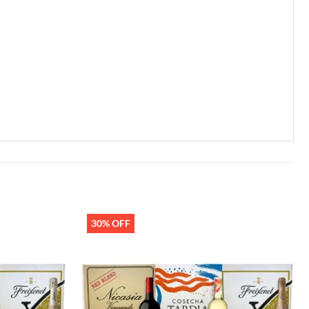
30% OFF
Añadir
Añadir
a la
a la
lista de
lista de
deseos
deseos