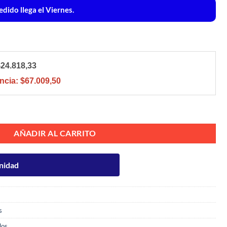
dido llega el Viernes.
$24.818,33
ncia:
$67.009,50
UVIGNON + 3U MALBEC CAJA X6U 750ML cantidad
AÑADIR AL CARRITO
nidad
s
dos