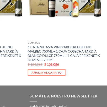
COMBOS
D BLEND
1 CAJA NICASIA VINEYARDS RED BLEND
CHA TARDÍA
MALBEC 750ML + 1 CAJA COSECHA TARDÍA
 FREIXENET X
BLANCO DULCE 750ML + 1 CAJA FREIXENET X
DEMI SEC 750ML
El
El
$
154.365
$
108.056
precio
precio
original
actual
AÑADIR AL CARRITO
era:
es:
$ 154.365.
$ 154.365.
SUMÁTE A NUESTRO NEWSLETTER
Entérate de todo antes.