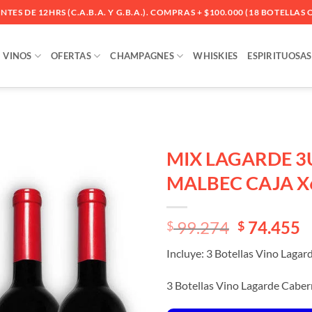
ES DE 12HRS (C.A.B.A. Y G.B.A.). COMPRAS + $100.000 (18 BOTELLAS O
VINOS
OFERTAS
CHAMPAGNES
WHISKIES
ESPIRITUOSAS
MIX LAGARDE 3
MALBEC CAJA X
Añadir
a la
lista
El
El
99.274
74.455
$
$
de
deseos
precio
precio
Incluye: 3 Botellas Vino Laga
original
actual
era:
es:
3 Botellas Vino Lagarde Cabe
$ 99.274.
$ 99.274.