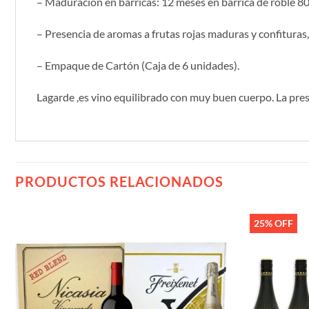
– Maduración en barricas: 12 meses en barrica de roble 
– Presencia de aromas a frutas rojas maduras y confituras, 
– Empaque de Cartón (Caja de 6 unidades).
Lagarde ,es vino equilibrado con muy buen cuerpo. La pre
PRODUCTOS RELACIONADOS
25% OFF
Añadir
a la
lista de
deseos