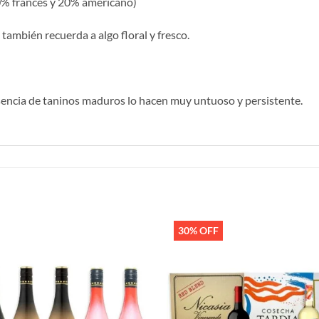
80% francés y 20% americano)
también recuerda a algo floral y fresco.
sencia de taninos maduros lo hacen muy untuoso y persistente.
30% OFF
Añadir
a la
lista de
deseos