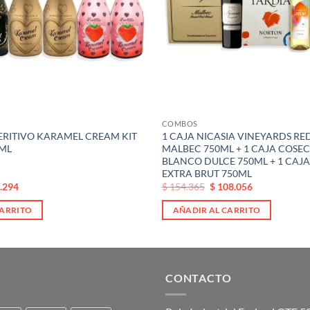
COMBOS
ERITIVO KARAMEL CREAM KIT
1 CAJA NICASIA VINEYARDS RE
0ML
MALBEC 750ML + 1 CAJA COSE
BLANCO DULCE 750ML + 1 CAJA
EXTRA BRUT 750ML
El
El
.294
$
154.365
$
108.056
io
precio
precio
al
original
actual
CARRITO
AÑADIR AL CARRITO
era:
es:
6.391.
$ 154.365.
$ 154.365.
CONTACTO