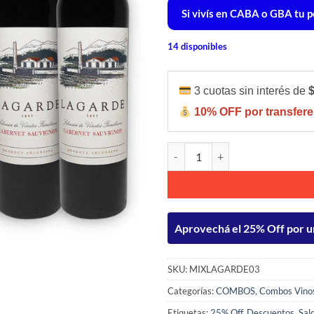
Si vivís en CABA o GBA tu pe
14 disponibles
3 cuotas sin interés de
10% OFF por transfere
MIX LAGARDE 3U CABERNET SA
Aprovechá el 25% Off por u
SKU:
MIXLAGARDE03
Categorías:
COMBOS
,
Combos Vino
Etiquetas:
25% Off
,
Descuentos
,
Sal