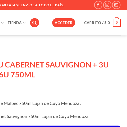
 48 LATAS). ENVÍOS A TODO EL PAÍS.
0
TIENDA
ACCEDER
CARRITO /
$
0
U CABERNET SAUVIGNON + 3U
6U 750ML
rde Malbec 750ml Luján de Cuyo Mendoza .
rnet Sauvignon 750ml Luján de Cuyo Mendoza