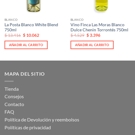
BLANCO
BLANCO
La Posta Blanco White Blend
Vino Finca Las Moras Blanco
750ml
Dulce Chenin Torrontés 750ml
El
El
El
El
$
13.416
$
10.062
$
4.529
$
3.396
precio
precio
precio
precio
original
actual
original
actual
AÑADIR AL CARRITO
AÑADIR AL CARRITO
era:
es:
era:
es:
$ 13.416.
$ 13.416.
$ 4.529.
$ 4.529.
MAPA DEL SITIO
Tienda
Consejos
Contacto
FAQ
Política de Devolución y reembolsos
Políticas de privacidad