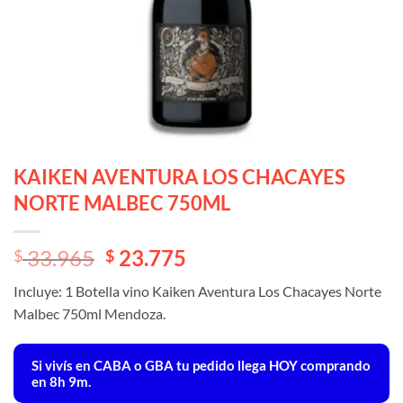
KAIKEN AVENTURA LOS CHACAYES
NORTE MALBEC 750ML
El
El
33.965
23.775
$
$
precio
precio
Incluye: 1 Botella vino Kaiken Aventura Los Chacayes Norte
original
actual
Malbec 750ml Mendoza.
era:
es:
$ 33.965.
$ 33.965.
Si vivís en CABA o GBA tu pedido llega
HOY
comprando
en 8h 9m.