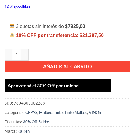
16 disponibles
3 cuotas sin interés de
$7925,00
10% OFF por transferencia:
$21.397,50
KAIKEN AVENTURA LOS CHACAYES NORTE MALBEC 750ML cantid
AÑADIR AL CARRITO
Aprovechá el 30% Off por unidad
SKU:
7804303002289
Categorías:
CEPAS
,
Malbec
,
Tinto
,
Tinto Malbec
,
VINOS
Etiquetas:
30% Off
,
Saldos
Marca:
Kaiken