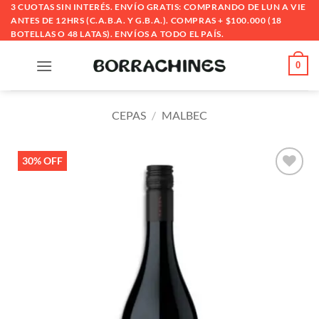
Saltar
3 CUOTAS SIN INTERÉS. ENVÍO GRATIS: COMPRANDO DE LUN A VIE
ANTES DE 12HRS (C.A.B.A. Y G.B.A.). COMPRAS + $100.000 (18
al
BOTELLAS O 48 LATAS). ENVÍOS A TODO EL PAÍS.
contenido
0
CEPAS
/
MALBEC
30% OFF
Añadir
a la
lista
de
deseos