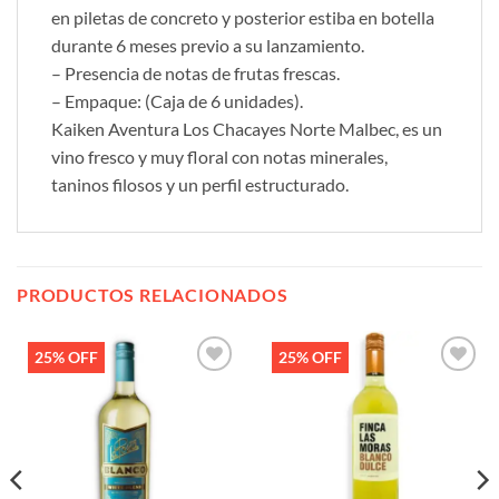
en piletas de concreto y posterior estiba en botella
durante 6 meses previo a su lanzamiento.
– Presencia de notas de frutas frescas.
– Empaque: (Caja de 6 unidades).
Kaiken Aventura Los Chacayes Norte Malbec, es un
vino fresco y muy floral con notas minerales,
taninos filosos y un perfil estructurado.
PRODUCTOS RELACIONADOS
25% OFF
25% OFF
Añadir
Añadir
a la
a la
lista de
lista de
deseos
deseos