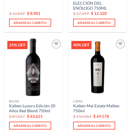
ELECCIÓN DEL
ENÓLOGO 750ML
El
El
El
El
$
12.829
$
8.981
$
17.599
$
12.320
precio
precio
precio
precio
original
actual
original
actual
AÑADIR AL CARRITO
AÑADIR AL CARRITO
era:
es:
era:
es:
$ 12.829.
$ 12.829.
$ 17.599.
$ 17.599.
25% OFF
40% OFF
Añadir
Añadir
a la
a la
lista de
lista de
deseos
deseos
BLEND
CEPAS
Kaiken Luxury Edición 20
Kaiken Mai Estate Malbec
Años Red Blend 750ml
750ml
El
El
El
El
$
84.827
$
63.621
$
115.963
$
69.578
precio
precio
precio
precio
original
actual
original
actual
AÑADIR AL CARRITO
AÑADIR AL CARRITO
era:
es:
era:
es: