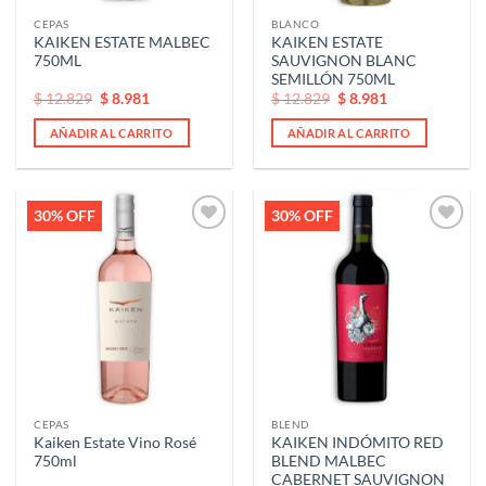
CEPAS
BLANCO
KAIKEN ESTATE MALBEC
KAIKEN ESTATE
750ML
SAUVIGNON BLANC
SEMILLÓN 750ML
El
El
El
El
$
12.829
$
8.981
$
12.829
$
8.981
precio
precio
precio
precio
original
actual
original
actual
AÑADIR AL CARRITO
AÑADIR AL CARRITO
era:
es:
era:
es:
$ 12.829.
$ 12.829.
$ 12.829.
$ 12.829.
30% OFF
30% OFF
Añadir
Añadir
a la
a la
lista de
lista de
deseos
deseos
CEPAS
BLEND
Kaiken Estate Vino Rosé
KAIKEN INDÓMITO RED
750ml
BLEND MALBEC
CABERNET SAUVIGNON