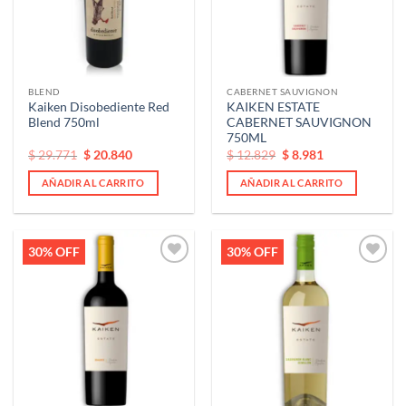
BLEND
CABERNET SAUVIGNON
Kaiken Disobediente Red
KAIKEN ESTATE
Blend 750ml
CABERNET SAUVIGNON
750ML
El
El
El
El
$
29.771
$
20.840
$
12.829
$
8.981
precio
precio
precio
precio
original
actual
original
actual
AÑADIR AL CARRITO
AÑADIR AL CARRITO
era:
es:
era:
es:
$ 29.771.
$ 29.771.
$ 12.829.
$ 12.829.
30% OFF
30% OFF
Añadir
Añadir
a la
a la
lista de
lista de
deseos
deseos