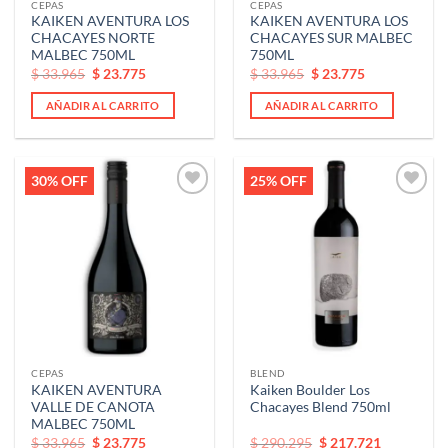
CEPAS
CEPAS
KAIKEN AVENTURA LOS
KAIKEN AVENTURA LOS
CHACAYES NORTE
CHACAYES SUR MALBEC
MALBEC 750ML
750ML
El
El
El
El
$
33.965
$
23.775
$
33.965
$
23.775
precio
precio
precio
precio
original
actual
original
actual
AÑADIR AL CARRITO
AÑADIR AL CARRITO
era:
es:
era:
es:
$ 33.965.
$ 33.965.
$ 33.965.
$ 33.965.
30% OFF
25% OFF
Añadir
Añadir
a la
a la
lista de
lista de
deseos
deseos
CEPAS
BLEND
KAIKEN AVENTURA
Kaiken Boulder Los
VALLE DE CANOTA
Chacayes Blend 750ml
MALBEC 750ML
El
El
El
El
$
33.965
$
23.775
$
290.295
$
217.721