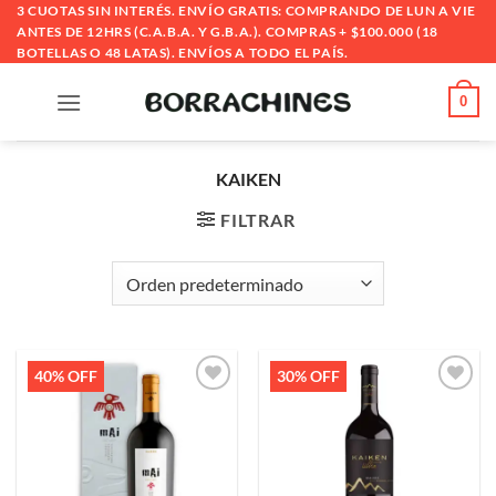
Saltar
3 CUOTAS SIN INTERÉS. ENVÍO GRATIS: COMPRANDO DE LUN A VIE
ANTES DE 12HRS (C.A.B.A. Y G.B.A.). COMPRAS + $100.000 (18
al
BOTELLAS O 48 LATAS). ENVÍOS A TODO EL PAÍS.
contenido
0
KAIKEN
FILTRAR
40% OFF
30% OFF
Añadir
Añadir
a la
a la
lista de
lista de
deseos
deseos