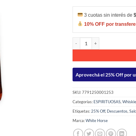
3 cuotas sin interés de
10% OFF por transfere
WHITE HORSE FINE OLD BLENDE
Aprovechá el 25% Off por u
SKU:
7791250001253
Categorías:
ESPIRITUOSAS
,
Whiski
Etiquetas:
25% Off
,
Descuentos
,
Sal
Marca:
White Horse