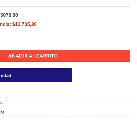
$5076,00
ncia:
$13.705,20
D SCOTCH 750ML cantidad
AÑADIR AL CARRITO
nidad
es
dos