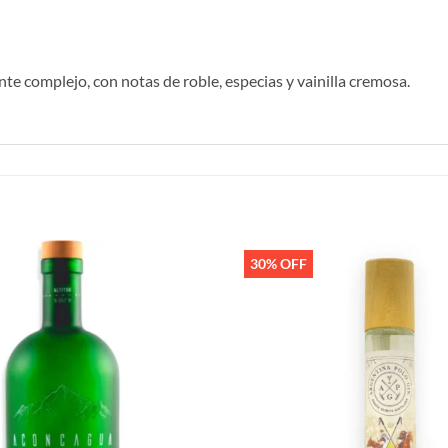
e complejo, con notas de roble, especias y vainilla cremosa.
30% OFF
Añadir
a la
lista de
deseos