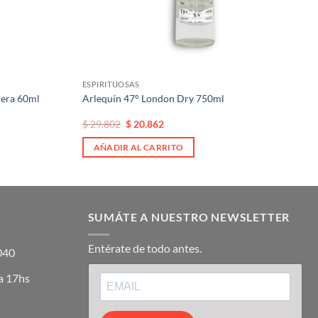
ESPIRITUOSAS
dera 60ml
Arlequín 47° London Dry 750ml
El
El
$
29.802
$
20.862
precio
precio
original
actual
AÑADIR AL CARRITO
era:
es:
$ 29.802.
$ 29.802.
SUMÁTE A NUESTRO NEWSLETTER
Entérate de todo antes.
5040
a 17hs