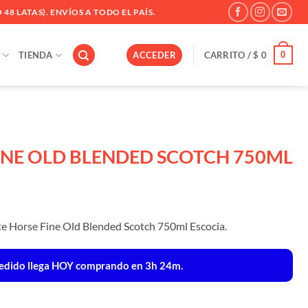
 48 LATAS). ENVÍOS A TODO EL PAÍS.
0
TIENDA
ACCEDER
CARRITO /
$
0
INE OLD BLENDED SCOTCH 750ML
te Horse Fine Old Blended Scotch 750ml Escocia.
edido llega
HOY
comprando en 3h 24m.