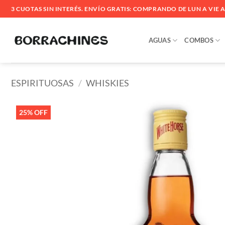
Saltar
3 CUOTAS SIN INTERÉS. ENVÍO GRATIS: COMPRANDO DE LUN A VIE ANT
al
contenido
AGUAS
COMBOS
ESPIRITUOSAS
/
WHISKIES
25% OFF