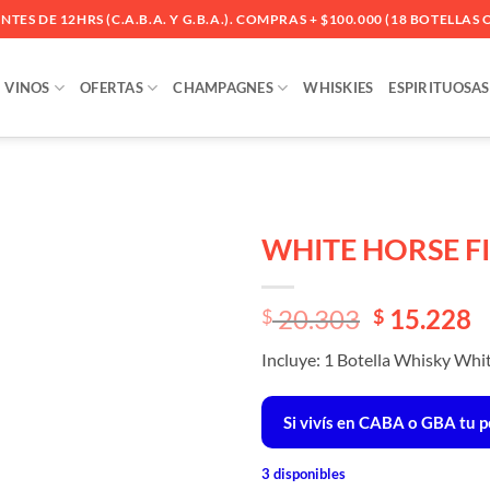
ES DE 12HRS (C.A.B.A. Y G.B.A.). COMPRAS + $100.000 (18 BOTELLAS O
VINOS
OFERTAS
CHAMPAGNES
WHISKIES
ESPIRITUOSAS
WHITE HORSE F
Añadir
El
El
20.303
15.228
a la
$
$
lista
precio
precio
de
Incluye: 1 Botella Whisky Whi
original
actual
deseos
era:
es:
$ 20.303.
$ 20.303.
Si vivís en CABA o GBA tu p
3 disponibles