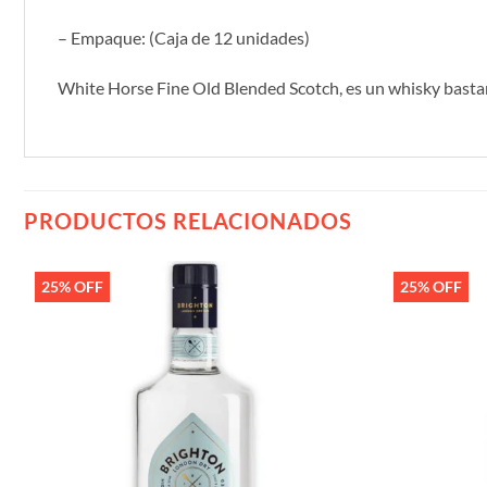
– Empaque: (Caja de 12 unidades)
White Horse Fine Old Blended Scotch, es un whisky bastant
PRODUCTOS RELACIONADOS
25% OFF
25% OFF
Añadir
a la
lista de
deseos