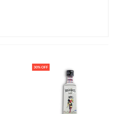
30% OFF
Añadir
Añadir
a la
a la
lista de
lista de
deseos
deseos