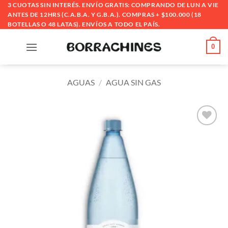
Saltar
3 CUOTAS SIN INTERÉS. ENVÍO GRATIS: COMPRANDO DE LUN A VIE
ANTES DE 12HRS (C.A.B.A. Y G.B.A.). COMPRAS + $100.000 (18
al
BOTELLAS O 48 LATAS). ENVÍOS A TODO EL PAÍS.
contenido
0
AGUAS
/
AGUA SIN GAS
Añadir
a la
lista
de
deseos