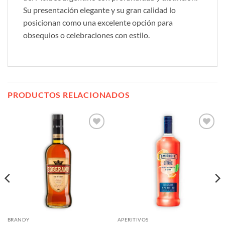
Su presentación elegante y su gran calidad lo
posicionan como una excelente opción para
obsequios o celebraciones con estilo.
PRODUCTOS RELACIONADOS
Añadir
Añadir
a la
a la
lista de
lista de
deseos
deseos
BRANDY
APERITIVOS