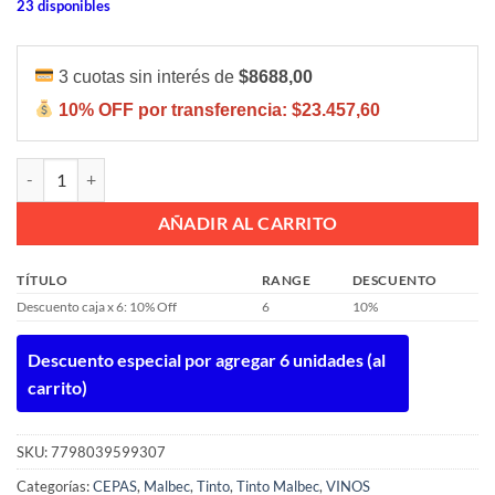
23 disponibles
3 cuotas sin interés de
$8688,00
10% OFF por transferencia:
$23.457,60
Trivento Golden Reserve Malbec 750ml C/estuche cantidad
AÑADIR AL CARRITO
TÍTULO
RANGE
DESCUENTO
Descuento caja x 6: 10% Off
6
10%
Descuento especial por agregar 6 unidades (al
carrito)
SKU:
7798039599307
Categorías:
CEPAS
,
Malbec
,
Tinto
,
Tinto Malbec
,
VINOS