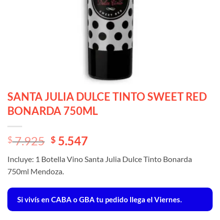
SANTA JULIA DULCE TINTO SWEET RED
BONARDA 750ML
El
El
7.925
5.547
$
$
precio
precio
Incluye: 1 Botella Vino Santa Julia Dulce Tinto Bonarda
original
actual
750ml Mendoza.
era:
es:
$ 7.925.
$ 7.925.
Si vivís en CABA o GBA tu pedido llega el Viernes.