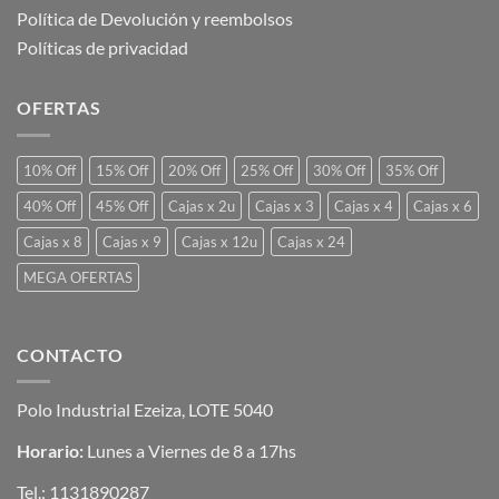
Política de Devolución y reembolsos
Políticas de privacidad
OFERTAS
10% Off
15% Off
20% Off
25% Off
30% Off
35% Off
40% Off
45% Off
Cajas x 2u
Cajas x 3
Cajas x 4
Cajas x 6
Cajas x 8
Cajas x 9
Cajas x 12u
Cajas x 24
MEGA OFERTAS
CONTACTO
Polo Industrial Ezeiza, LOTE 5040
Horario:
Lunes a Viernes de 8 a 17hs
Tel.:
1131890287