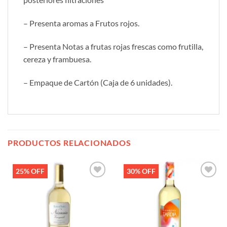
– Presenta aromas a Frutos rojos.
– Presenta Notas a frutas rojas frescas como frutilla,
cereza y frambuesa.
– Empaque de Cartón (Caja de 6 unidades).
PRODUCTOS RELACIONADOS
25% OFF
30% OFF
Añadir
Añadir
a la
a la
lista de
lista de
deseos
deseos