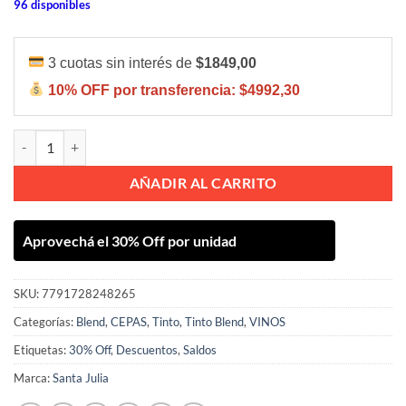
96 disponibles
3 cuotas sin interés de
$1849,00
10% OFF por transferencia:
$4992,30
SANTA JULIA DULCE TINTO SWEET RED BONARDA 750ML cantidad
AÑADIR AL CARRITO
Aprovechá el 30% Off por unidad
SKU:
7791728248265
Categorías:
Blend
,
CEPAS
,
Tinto
,
Tinto Blend
,
VINOS
Etiquetas:
30% Off
,
Descuentos
,
Saldos
Marca:
Santa Julia