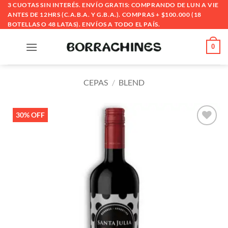
Saltar
3 CUOTAS SIN INTERÉS. ENVÍO GRATIS: COMPRANDO DE LUN A VIE
ANTES DE 12HRS (C.A.B.A. Y G.B.A.). COMPRAS + $100.000 (18
al
BOTELLAS O 48 LATAS). ENVÍOS A TODO EL PAÍS.
contenido
0
CEPAS
/
BLEND
30% OFF
Añadir
a la
lista
de
deseos