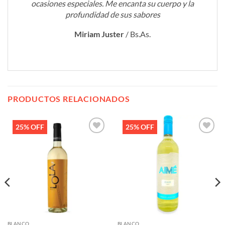
ocasiones especiales. Me encanta su cuerpo y la
profundidad de sus sabores
Miriam Juster
/
Bs.As.
PRODUCTOS RELACIONADOS
25% OFF
25% OFF
Añadir
Añadir
a la
a la
lista de
lista de
deseos
deseos
BLANCO
BLANCO