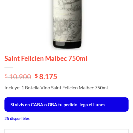
Saint Felicien Malbec 750ml
El
El
10.900
8.175
$
$
precio
precio
Incluye: 1 Botella Vino Saint Felicien Malbec 750ml.
original
actual
era:
es:
$ 10.900.
$ 10.900.
Si vivís en CABA o GBA tu pedido llega el Lunes.
25 disponibles