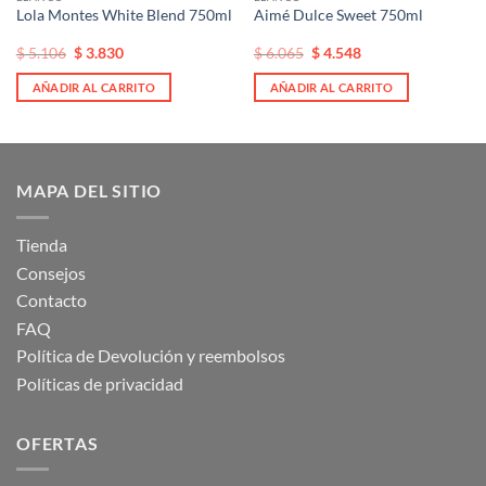
Lola Montes White Blend 750ml
Aimé Dulce Sweet 750ml
El
El
El
El
$
5.106
$
3.830
$
6.065
$
4.548
precio
precio
precio
precio
original
actual
original
actual
AÑADIR AL CARRITO
AÑADIR AL CARRITO
era:
es:
era:
es:
$ 5.106.
$ 5.106.
$ 6.065.
$ 6.065.
MAPA DEL SITIO
Tienda
Consejos
Contacto
FAQ
Política de Devolución y reembolsos
Políticas de privacidad
OFERTAS