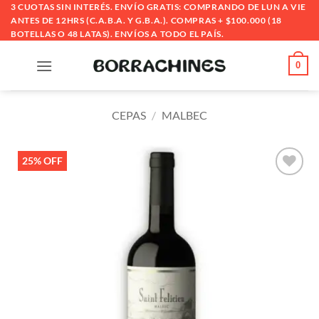
Saltar
3 CUOTAS SIN INTERÉS. ENVÍO GRATIS: COMPRANDO DE LUN A VIE
ANTES DE 12HRS (C.A.B.A. Y G.B.A.). COMPRAS + $100.000 (18
al
BOTELLAS O 48 LATAS). ENVÍOS A TODO EL PAÍS.
contenido
0
CEPAS
/
MALBEC
25% OFF
Añadir
a la
lista
de
deseos