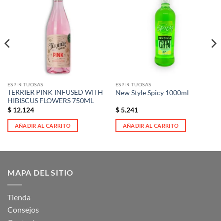
Añadir
Añadir
a la
a la
lista de
lista de
deseos
deseos
ESPIRITUOSAS
ESPIRITUOSAS
TERRIER PINK INFUSED WITH
New Style Spicy 1000ml
HIBISCUS FLOWERS 750ML
$
12.124
$
5.241
AÑADIR AL CARRITO
AÑADIR AL CARRITO
MAPA DEL SITIO
Tienda
Consejos