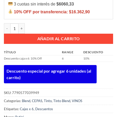
3 cuotas sin interés de
$6060,33
10% OFF por transferencia:
$16.362,90
Rutini Cabernet Merlot 750ml cantidad
AÑADIR AL CARRITO
TÍTULO
RANGE
DESCUENTO
Descuento caja x 6: 10% Off
6
10%
Descuento especial por agregar 6 unidades (al
carrito)
SKU:
7790577039949
Categorías:
Blend
,
CEPAS
,
Tinto
,
Tinto Blend
,
VINOS
Etiquetas:
Cajas x 6
,
Descuentos