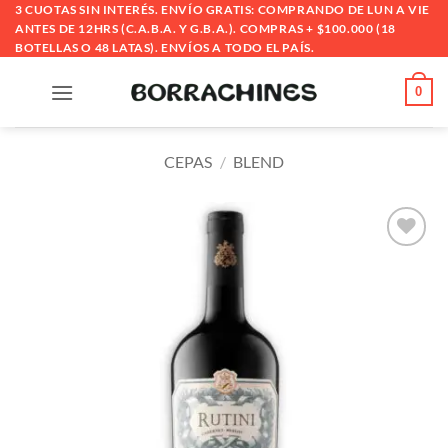
Saltar
3 CUOTAS SIN INTERÉS. ENVÍO GRATIS: COMPRANDO DE LUN A VIE
ANTES DE 12HRS (C.A.B.A. Y G.B.A.). COMPRAS + $100.000 (18
al
BOTELLAS O 48 LATAS). ENVÍOS A TODO EL PAÍS.
contenido
0
CEPAS
/
BLEND
Añadir
a la
lista
de
deseos