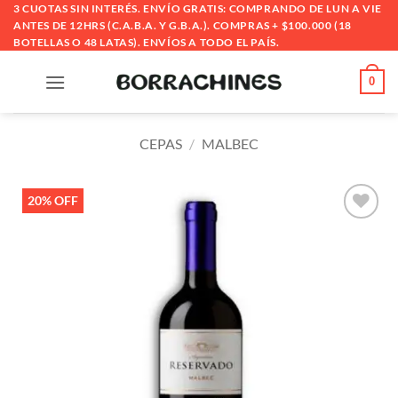
Saltar
3 CUOTAS SIN INTERÉS. ENVÍO GRATIS: COMPRANDO DE LUN A VIE
ANTES DE 12HRS (C.A.B.A. Y G.B.A.). COMPRAS + $100.000 (18
al
BOTELLAS O 48 LATAS). ENVÍOS A TODO EL PAÍS.
contenido
0
CEPAS
/
MALBEC
20% OFF
Añadir
a la
lista
de
deseos