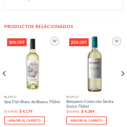
PRODUCTOS RELACIONADOS
30% OFF
25% OFF
Añadir
Añadir
a la
a la
lista de
lista de
deseos
deseos
BLANCO
BLANCO
Benjamín Colección Tardía
Sexi Fish Blanc de Blancs 750ml
Dulce 750ml
El
El
El
El
$
5.970
$
4.179
$
5.845
$
4.384
precio
precio
precio
precio
original
actual
original
actual
AÑADIR AL CARRITO
AÑADIR AL CARRITO
era:
es:
era:
es:
$ 5.970.
$ 5.970.
$ 5.845.
$ 5.845.