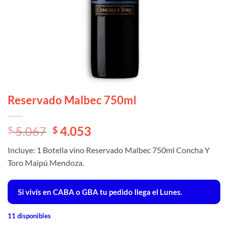
Reservado Malbec 750ml
El
El
5.067
4.053
$
$
precio
precio
Incluye: 1 Botella vino Reservado Malbec 750ml Concha Y
original
actual
Toro Maipú Mendoza.
era:
es:
$ 5.067.
$ 5.067.
Si vivís en CABA o GBA tu pedido llega el Lunes.
11 disponibles