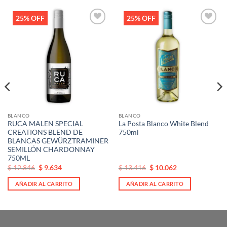
25% OFF
25% OFF
Añadir
Añadir
a la
a la
lista de
lista de
deseos
deseos
BLANCO
BLANCO
RUCA MALEN SPECIAL
La Posta Blanco White Blend
CREATIONS BLEND DE
750ml
BLANCAS GEWÜRZTRAMINER
SEMILLÓN CHARDONNAY
750ML
El
El
El
El
$
12.846
$
9.634
$
13.416
$
10.062
precio
precio
precio
precio
original
actual
original
actual
AÑADIR AL CARRITO
AÑADIR AL CARRITO
era:
es:
era:
es:
$ 12.846.
$ 12.846.
$ 13.416.
$ 13.416.