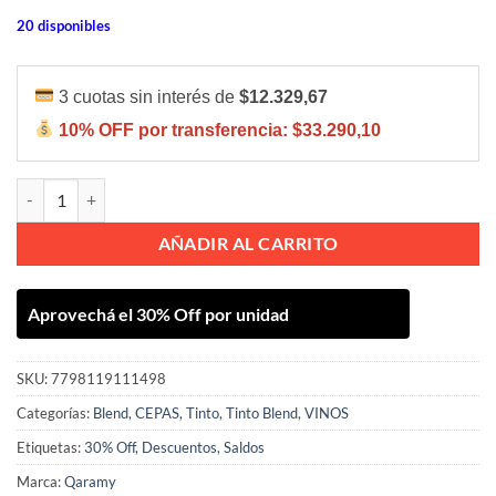
20 disponibles
3 cuotas sin interés de
$12.329,67
10% OFF por transferencia:
$33.290,10
QARAMY ALTO BLEND MALBEC CABERNET SAUVIGNON 750ML can
AÑADIR AL CARRITO
Aprovechá el 30% Off por unidad
SKU:
7798119111498
Categorías:
Blend
,
CEPAS
,
Tinto
,
Tinto Blend
,
VINOS
Etiquetas:
30% Off
,
Descuentos
,
Saldos
Marca:
Qaramy