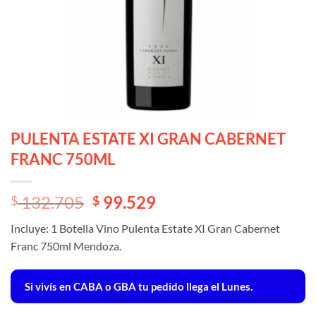
PULENTA ESTATE XI GRAN CABERNET
FRANC 750ML
El
El
132.705
99.529
$
$
precio
precio
Incluye: 1 Botella Vino Pulenta Estate XI Gran Cabernet
original
actual
Franc 750ml Mendoza.
era:
es:
$ 132.705.
$ 132.705.
Si vivís en CABA o GBA tu pedido llega el Lunes.