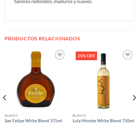
taninos redondos, maduros y suaves.
PRODUCTOS RELACIONADOS
25% OFF
Añadir
Añadir
a la
a la
lista de
lista de
deseos
deseos
BLANCO
BLANCO
San Felipe White Blend 375ml
Lola Montes White Blend 750ml