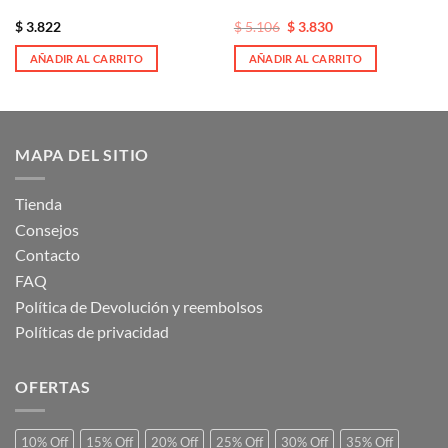
El
El
$
3.822
$
5.106
$
3.830
precio
precio
original
actual
AÑADIR AL CARRITO
AÑADIR AL CARRITO
era:
es:
$ 5.106.
$ 5.106.
MAPA DEL SITIO
Tienda
Consejos
Contacto
FAQ
Política de Devolución y reembolsos
Políticas de privacidad
OFERTAS
10% Off
15% Off
20% Off
25% Off
30% Off
35% Off