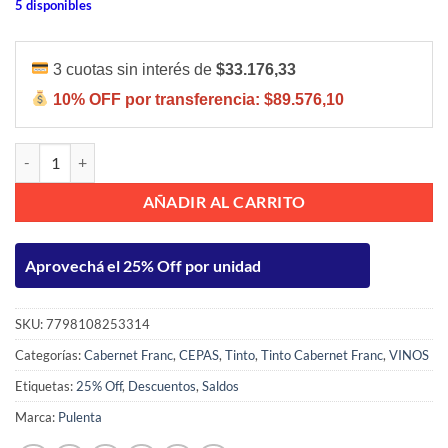
5 disponibles
3 cuotas sin interés de
$33.176,33
10% OFF por transferencia:
$89.576,10
PULENTA ESTATE XI GRAN CABERNET FRANC 750ML cantidad
AÑADIR AL CARRITO
Aprovechá el 25% Off por unidad
SKU:
7798108253314
Categorías:
Cabernet Franc
,
CEPAS
,
Tinto
,
Tinto Cabernet Franc
,
VINOS
Etiquetas:
25% Off
,
Descuentos
,
Saldos
Marca:
Pulenta