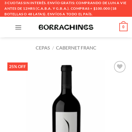
Saltar
3 CUOTAS SIN INTERÉS. ENVÍO GRATIS: COMPRANDO DE LUN A VIE
ANTES DE 12HRS (C.A.B.A. Y G.B.A.). COMPRAS + $100.000 (18
al
BOTELLAS O 48 LATAS). ENVÍOS A TODO EL PAÍS.
contenido
0
CEPAS
/
CABERNET FRANC
25% OFF
Añadir
a la
lista
de
deseos