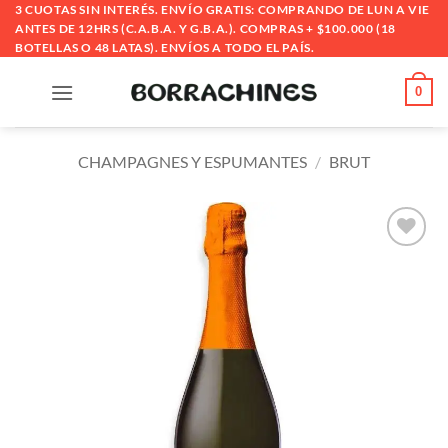
Saltar
3 CUOTAS SIN INTERÉS. ENVÍO GRATIS: COMPRANDO DE LUN A VIE
ANTES DE 12HRS (C.A.B.A. Y G.B.A.). COMPRAS + $100.000 (18
al
BOTELLAS O 48 LATAS). ENVÍOS A TODO EL PAÍS.
contenido
0
CHAMPAGNES Y ESPUMANTES
/
BRUT
Añadir
a la
lista
de
deseos