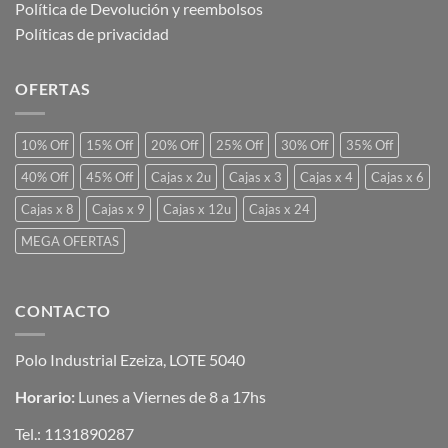
Política de Devolución y reembolsos
Políticas de privacidad
OFERTAS
10% Off
15% Off
20% Off
25% Off
30% Off
35% Off
40% Off
45% Off
Cajas x 2u
Cajas x 3
Cajas x 4
Cajas x 6
Cajas x 8
Cajas x 9
Cajas x 12u
Cajas x 24
MEGA OFERTAS
CONTACTO
Polo Industrial Ezeiza, LOTE 5040
Horario:
Lunes a Viernes de 8 a 17hs
Tel.:
1131890287