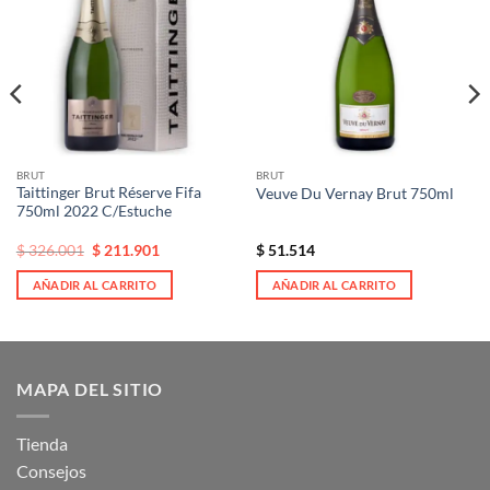
a la
a la
lista de
lista de
deseos
deseos
BRUT
BRUT
Taittinger Brut Réserve Fifa
Veuve Du Vernay Brut 750ml
750ml 2022 C/Estuche
El
El
$
326.001
$
211.901
$
51.514
precio
precio
original
actual
AÑADIR AL CARRITO
AÑADIR AL CARRITO
era:
es:
$ 326.001.
$ 326.001.
MAPA DEL SITIO
Tienda
Consejos