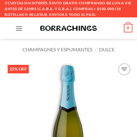
Saltar
3 CUOTAS SIN INTERÉS. ENVÍO GRATIS: COMPRANDO DE LUN A VIE
ANTES DE 12HRS (C.A.B.A. Y G.B.A.). COMPRAS + $100.000 (18
al
BOTELLAS O 48 LATAS). ENVÍOS A TODO EL PAÍS.
contenido
0
CHAMPAGNES Y ESPUMANTES
/
DULCE
25% OFF
Añadir
a la
lista
de
deseos