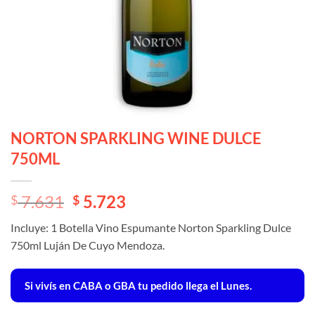
NORTON SPARKLING WINE DULCE
750ML
El
El
7.631
5.723
$
$
precio
precio
Incluye: 1 Botella Vino Espumante Norton Sparkling Dulce
original
actual
750ml Luján De Cuyo Mendoza.
era:
es:
$ 7.631.
$ 7.631.
Si vivís en CABA o GBA tu pedido llega el Lunes.