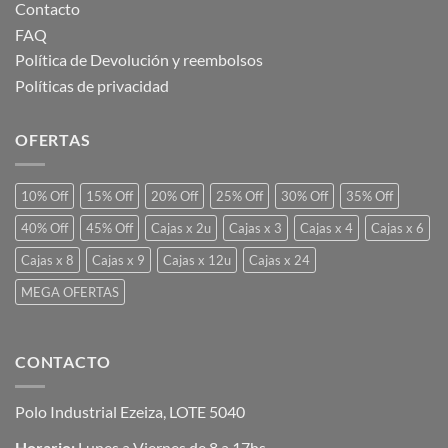
Contacto
FAQ
Política de Devolución y reembolsos
Políticas de privacidad
OFERTAS
10% Off
15% Off
20% Off
25% Off
30% Off
35% Off
40% Off
45% Off
Cajas x 2u
Cajas x 3
Cajas x 4
Cajas x 6
Cajas x 8
Cajas x 9
Cajas x 12u
Cajas x 24
MEGA OFERTAS
CONTACTO
Polo Industrial Ezeiza, LOTE 5040
Horario:
Lunes a Viernes de 8 a 17hs