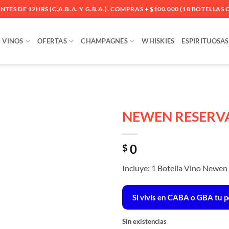
ES DE 12HRS (C.A.B.A. Y G.B.A.). COMPRAS + $100.000 (18 BOTELLAS O
VINOS
OFERTAS
CHAMPAGNES
WHISKIES
ESPIRITUOSAS
NEWEN RESERV
Añadir
0
a la
$
lista
de
Incluye: 1 Botella Vino Newe
deseos
Si vivís en CABA o GBA tu p
Sin existencias