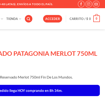
 48 LATAS). ENVÍOS A TODO EL PAÍS.
0
TIENDA
ACCEDER
CARRITO /
$
0
ADO PATAGONIA MERLOT 750ML
n Reservado Merlot 750ml Fin De Los Mundos.
edido llega
HOY
comprando en 8h 34m.