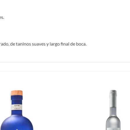
s.
do, de taninos suaves y largo final de boca.
Añadir
a la
lista de
deseos