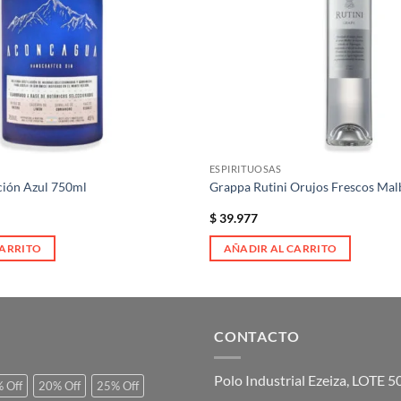
ESPIRITUOSAS
ción Azul 750ml
Grappa Rutini Orujos Frescos Ma
$
39.977
CARRITO
AÑADIR AL CARRITO
CONTACTO
Polo Industrial Ezeiza, LOTE 
 Off
20% Off
25% Off