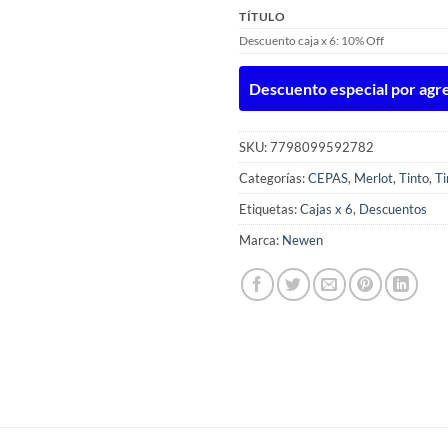
TÍTULO
Descuento caja x 6: 10% Off
Descuento especial por agreg
SKU:
7798099592782
Categorías:
CEPAS
,
Merlot
,
Tinto
,
Ti
Etiquetas:
Cajas x 6
,
Descuentos
Marca:
Newen