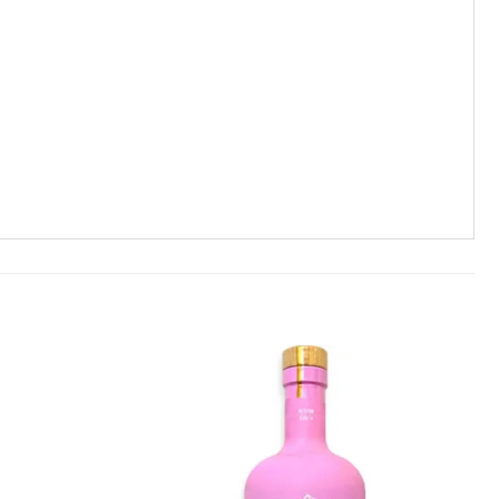
Añadir
Añadir
a la
a la
lista de
lista de
deseos
deseos