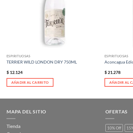
ESPIRITUOSAS
ESPIRITUOSAS
TERRIER WILD LONDON DRY 750ML
Aconcagua Edi
$
12.124
$
21.278
AÑADIR AL CARRITO
AÑADIR AL 
MAPA DEL SITIO
OFERTAS
Tienda
10% Off
15%