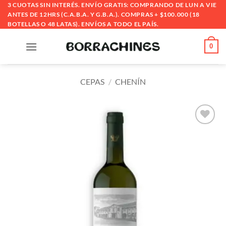
Saltar
3 CUOTAS SIN INTERÉS. ENVÍO GRATIS: COMPRANDO DE LUN A VIE
ANTES DE 12HRS (C.A.B.A. Y G.B.A.). COMPRAS + $100.000 (18
al
BOTELLAS O 48 LATAS). ENVÍOS A TODO EL PAÍS.
contenido
0
CEPAS
/
CHENÍN
Añadir
a la
lista
de
deseos