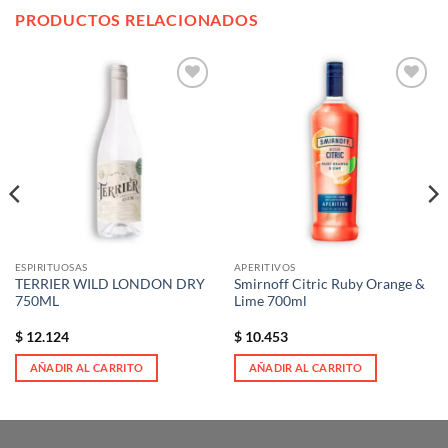
PRODUCTOS RELACIONADOS
Añadir
Añadir
a la
a la
lista de
lista de
deseos
deseos
ESPIRITUOSAS
APERITIVOS
TERRIER WILD LONDON DRY
Smirnoff Citric Ruby Orange &
750ML
Lime 700ml
$
12.124
$
10.453
AÑADIR AL CARRITO
AÑADIR AL CARRITO