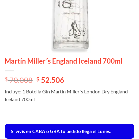
Martín Miller´s England Iceland 700ml
El
El
70.008
52.506
$
$
precio
precio
Incluye: 1 Botella Gin Martín Miller´s London Dry England
original
actual
Iceland 700ml
era:
es:
$ 70.008.
$ 70.008.
Si vivís en CABA o GBA tu pedido llega el Lunes.