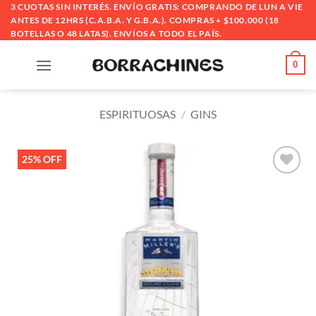
Saltar
3 CUOTAS SIN INTERÉS. ENVÍO GRATIS: COMPRANDO DE LUN A VIE
ANTES DE 12HRS (C.A.B.A. Y G.B.A.). COMPRAS + $100.000 (18
al
BOTELLAS O 48 LATAS). ENVÍOS A TODO EL PAÍS.
contenido
0
ESPIRITUOSAS
/
GINS
25% OFF
Añadir
a la
lista
de
deseos