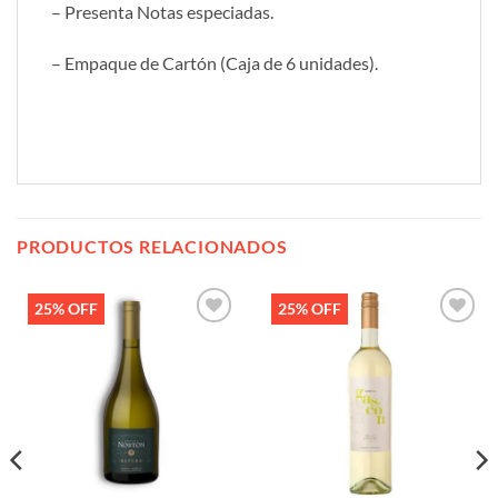
– Presenta Notas especiadas.
– Empaque de Cartón (Caja de 6 unidades).
PRODUCTOS RELACIONADOS
25% OFF
25% OFF
Añadir
Añadir
a la
a la
lista de
lista de
deseos
deseos