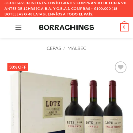
Saltar
3 CUOTAS SIN INTERÉS. ENVÍO GRATIS: COMPRANDO DE LUN A VIE
ANTES DE 12HRS (C.A.B.A. Y G.B.A.). COMPRAS + $100.000 (18
al
BOTELLAS O 48 LATAS). ENVÍOS A TODO EL PAÍS.
contenido
0
CEPAS
/
MALBEC
30% OFF
Añadir
a la
lista
de
deseos