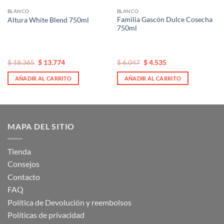
BLANCO
BLANCO
Familia Gascón Dulce Cosecha
Altura White Blend 750ml
750ml
El
El
El
El
$
18.365
$
13.774
$
6.047
$
4.535
precio
precio
precio
precio
original
actual
original
actual
AÑADIR AL CARRITO
AÑADIR AL CARRITO
era:
es:
era:
es:
$ 18.365.
$ 18.365.
$ 6.047.
$ 6.047.
MAPA DEL SITIO
Tienda
Consejos
Contacto
FAQ
Política de Devolución y reembolsos
Políticas de privacidad