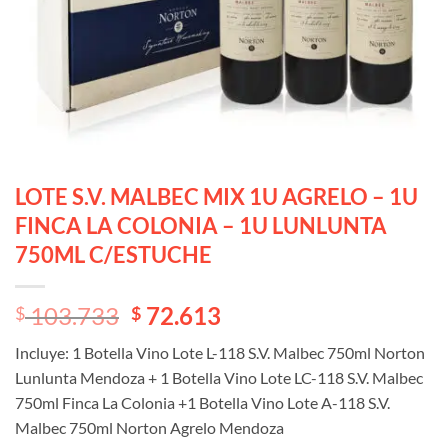
LOTE S.V. MALBEC MIX 1U AGRELO – 1U
FINCA LA COLONIA – 1U LUNLUNTA
750ML C/ESTUCHE
El
El
103.733
72.613
$
$
precio
precio
Incluye: 1 Botella Vino Lote L-118 S.V. Malbec 750ml Norton
original
actual
Lunlunta Mendoza + 1 Botella Vino Lote LC-118 S.V. Malbec
era:
es:
750ml Finca La Colonia +1 Botella Vino Lote A-118 S.V.
$ 103.733.
$ 103.733.
Malbec 750ml Norton Agrelo Mendoza