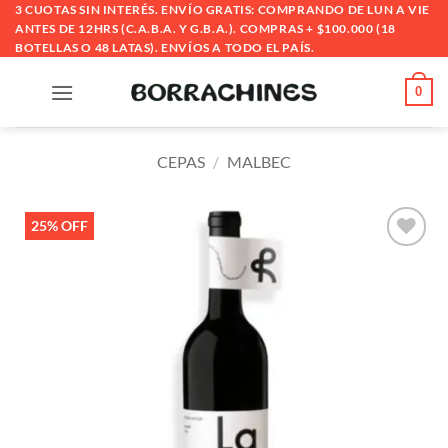
Saltar
3 CUOTAS SIN INTERÉS. ENVÍO GRATIS: COMPRANDO DE LUN A VIE
ANTES DE 12HRS (C.A.B.A. Y G.B.A.). COMPRAS + $100.000 (18
al
BOTELLAS O 48 LATAS). ENVÍOS A TODO EL PAÍS.
contenido
0
CEPAS
/
MALBEC
25% OFF
Añadir
a la
lista
de
deseos