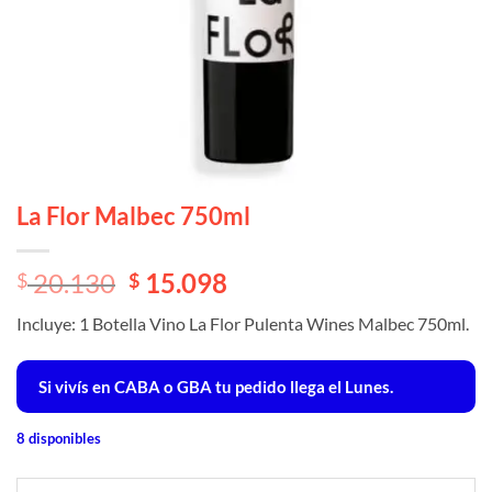
La Flor Malbec 750ml
El
El
20.130
15.098
$
$
precio
precio
Incluye: 1 Botella Vino La Flor Pulenta Wines Malbec 750ml.
original
actual
era:
es:
$ 20.130.
$ 20.130.
Si vivís en CABA o GBA tu pedido llega el Lunes.
8 disponibles