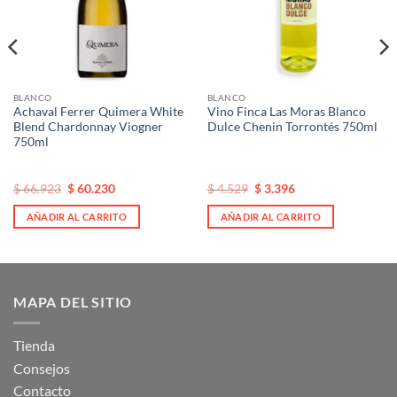
BLANCO
BLANCO
Achaval Ferrer Quimera White
Vino Finca Las Moras Blanco
Blend Chardonnay Viogner
Dulce Chenin Torrontés 750ml
750ml
El
El
El
El
$
66.923
$
60.230
$
4.529
$
3.396
precio
precio
precio
precio
original
actual
original
actual
AÑADIR AL CARRITO
AÑADIR AL CARRITO
era:
es:
era:
es:
$ 66.923.
$ 66.923.
$ 4.529.
$ 4.529.
MAPA DEL SITIO
Tienda
Consejos
Contacto