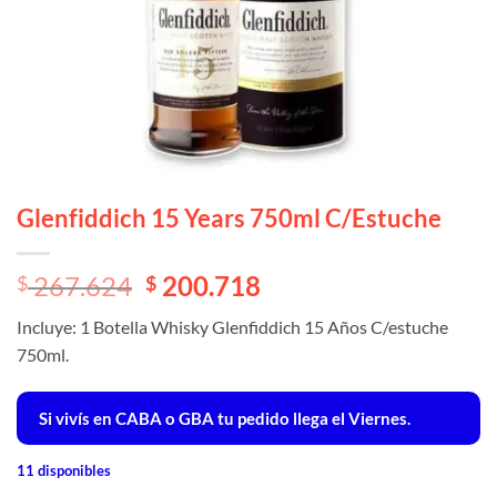
Glenfiddich 15 Years 750ml C/Estuche
El
El
267.624
200.718
$
$
precio
precio
Incluye: 1 Botella Whisky Glenfiddich 15 Años C/estuche
original
actual
750ml.
era:
es:
$ 267.624.
$ 267.624.
Si vivís en CABA o GBA tu pedido llega el Viernes.
11 disponibles