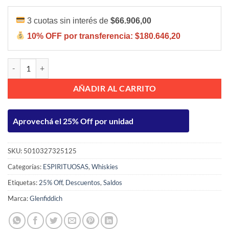
3 cuotas sin interés de
$66.906,00
10% OFF por transferencia:
$180.646,20
Glenfiddich 15 Years 750ml C/Estuche cantidad
AÑADIR AL CARRITO
Aprovechá el 25% Off por unidad
SKU:
5010327325125
Categorías:
ESPIRITUOSAS
,
Whiskies
Etiquetas:
25% Off
,
Descuentos
,
Saldos
Marca:
Glenfiddich