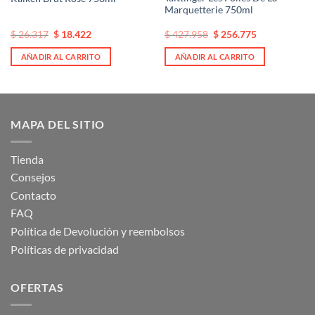
Marquetterie 750ml
El
El
El
El
$
26.317
$
18.422
$
427.958
$
256.775
precio
precio
precio
precio
original
actual
original
actual
AÑADIR AL CARRITO
AÑADIR AL CARRITO
era:
es:
era:
es:
$ 26.317.
$ 26.317.
$ 427.958.
$ 427.958.
MAPA DEL SITIO
Tienda
Consejos
Contacto
FAQ
Política de Devolución y reembolsos
Políticas de privacidad
OFERTAS