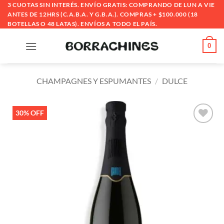
Saltar
3 CUOTAS SIN INTERÉS. ENVÍO GRATIS: COMPRANDO DE LUN A VIE
ANTES DE 12HRS (C.A.B.A. Y G.B.A.). COMPRAS + $100.000 (18
al
BOTELLAS O 48 LATAS). ENVÍOS A TODO EL PAÍS.
contenido
0
CHAMPAGNES Y ESPUMANTES
/
DULCE
30% OFF
Añadir
a la
lista
de
deseos