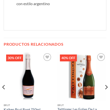
con estilo argentino
PRODUCTOS RELACIONADOS
30% OFF
40% OFF
Añadir
Añadir
a la
a la
lista de
lista de
deseos
deseos
BRUT
BRUT
Taittinger Les Folies De La
Kaiken Brut Rosé 750ml