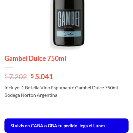
Gambei Dulce 750ml
El
El
7.202
5.041
$
$
precio
precio
Incluye: 1 Botella Vino Espumante Gambei Dulce 750ml
original
actual
Bodega Norton Argentina
era:
es:
$ 7.202.
$ 7.202.
Si vivís en CABA o GBA tu pedido llega el Lunes.