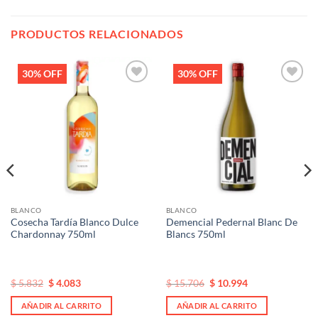
PRODUCTOS RELACIONADOS
30% OFF
30% OFF
Añadir
Añadir
a la
a la
lista de
lista de
deseos
deseos
BLANCO
BLANCO
Cosecha Tardía Blanco Dulce
Demencial Pedernal Blanc De
Chardonnay 750ml
Blancs 750ml
El
El
El
El
$
5.832
$
4.083
$
15.706
$
10.994
precio
precio
precio
precio
original
actual
original
actual
AÑADIR AL CARRITO
AÑADIR AL CARRITO
era:
es:
era:
es: