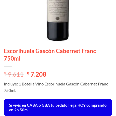
Escorihuela Gascón Cabernet Franc
750ml
El
El
9.611
7.208
$
$
precio
precio
Incluye: 1 Botella Vino Escorihuela Gascón Cabernet Franc
original
actual
750ml.
era:
es:
$ 9.611.
$ 9.611.
Si vivís en CABA o GBA tu pedido llega
HOY
comprando
en 2h 50m.