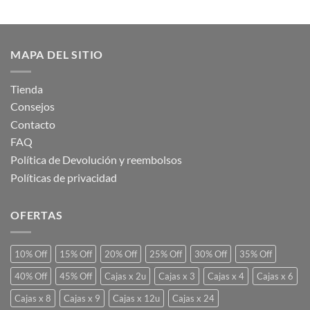
$ 5.832.
$ 5.832.
$ 15.706.
$ 15.706.
MAPA DEL SITIO
Tienda
Consejos
Contacto
FAQ
Política de Devolución y reembolsos
Políticas de privacidad
OFERTAS
10% Off
15% Off
20% Off
25% Off
30% Off
35% Off
40% Off
45% Off
Cajas x 2u
Cajas x 3
Cajas x 4
Cajas x 6
Cajas x 8
Cajas x 9
Cajas x 12u
Cajas x 24