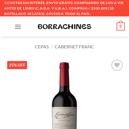
Saltar
3 CUOTAS SIN INTERÉS. ENVÍO GRATIS: COMPRANDO DE LUN A VIE
ANTES DE 12HRS (C.A.B.A. Y G.B.A.). COMPRAS + $100.000 (18
al
BOTELLAS O 48 LATAS). ENVÍOS A TODO EL PAÍS.
contenido
0
CEPAS
/
CABERNET FRANC
25% OFF
Añadir
a la
lista
de
deseos