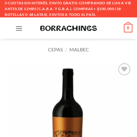
Saltar
3 CUOTAS SIN INTERÉS. ENVÍO GRATIS: COMPRANDO DE LUN A VIE
ANTES DE 12HRS (C.A.B.A. Y G.B.A.). COMPRAS + $100.000 (18
al
BOTELLAS O 48 LATAS). ENVÍOS A TODO EL PAÍS.
contenido
0
CEPAS
/
MALBEC
Añadir
a la
lista
de
deseos