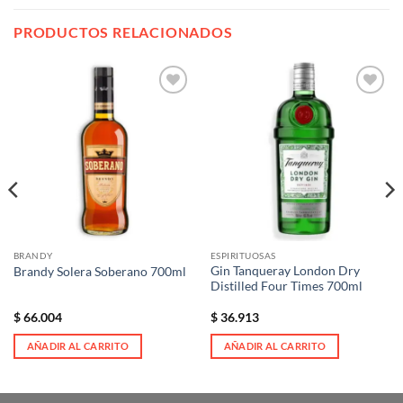
PRODUCTOS RELACIONADOS
Añadir
Añadir
a la
a la
lista de
lista de
deseos
deseos
BRANDY
ESPIRITUOSAS
Gin Tanqueray London Dry
Brandy Solera Soberano 700ml
Distilled Four Times 700ml
$
66.004
$
36.913
AÑADIR AL CARRITO
AÑADIR AL CARRITO