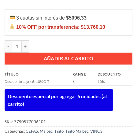
3 cuotas sin interés de
$5096,33
10% OFF por transferencia:
$13.760,10
ENCUENTRO MALBEC 750ML cantidad
AÑADIR AL CARRITO
TÍTULO
RANGE
DESCUENTO
Descuento caja x 6: 10% Off
6
10%
Descuento especial por agregar 6 unidades (al
carrito)
SKU:
7790577006101
Categorías:
CEPAS
,
Malbec
,
Tinto
,
Tinto Malbec
,
VINOS