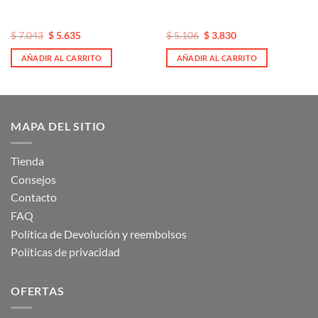
El
El
El
El
$
7.043
$
5.635
$
5.106
$
3.830
precio
precio
precio
precio
original
actual
original
actual
AÑADIR AL CARRITO
AÑADIR AL CARRITO
era:
es:
era:
es:
$ 7.043.
$ 7.043.
$ 5.106.
$ 5.106.
MAPA DEL SITIO
Tienda
Consejos
Contacto
FAQ
Política de Devolución y reembolsos
Políticas de privacidad
OFERTAS