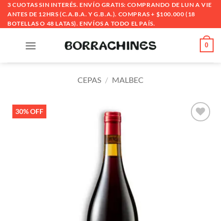
Saltar
3 CUOTAS SIN INTERÉS. ENVÍO GRATIS: COMPRANDO DE LUN A VIE
ANTES DE 12HRS (C.A.B.A. Y G.B.A.). COMPRAS + $100.000 (18
al
BOTELLAS O 48 LATAS). ENVÍOS A TODO EL PAÍS.
contenido
0
CEPAS
/
MALBEC
30% OFF
Añadir
a la
lista
de
deseos