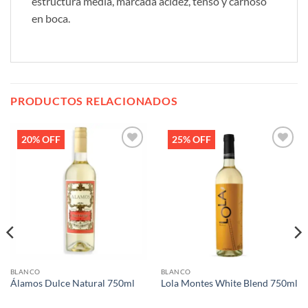
estructura media, marcada acidez, tenso y carnoso
en boca.
PRODUCTOS RELACIONADOS
20% OFF
25% OFF
Añadir
Añadir
a la
a la
lista de
lista de
deseos
deseos
BLANCO
BLANCO
Álamos Dulce Natural 750ml
Lola Montes White Blend 750ml