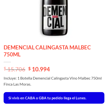
DEMENCIAL CALINGASTA MALBEC
750ML
El
El
15.706
10.994
$
$
precio
precio
Incluye: 1 Botella Demencial Calingasta Vino Malbec 750ml
original
actual
Finca Las Moras.
era:
es:
$ 15.706.
$ 15.706.
Si vivís en CABA o GBA tu pedido llega el Lunes.