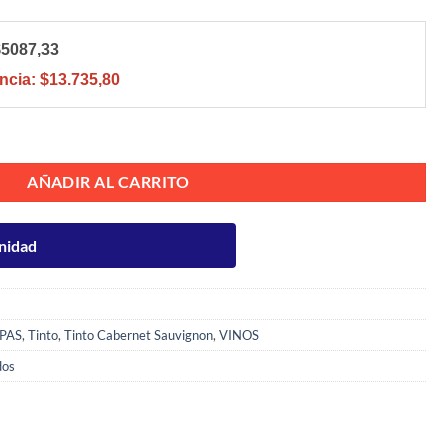
$5087,33
ncia:
$13.735,80
50ml cantidad
AÑADIR AL CARRITO
nidad
PAS
,
Tinto
,
Tinto Cabernet Sauvignon
,
VINOS
dos