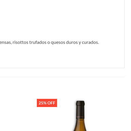
ensas, risottos trufados o quesos duros y curados.
25% OFF
Añadir
Añadir
a la
a la
lista de
lista de
deseos
deseos