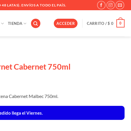
 48 LATAS). ENVÍOS A TODO EL PAÍS.
0
TIENDA
ACCEDER
CARRITO /
$
0
rnet Cabernet 750ml
Catena Cabernet Malbec 750ml.
dido llega el Viernes.