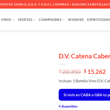
ES DE 12HRS (C.A.B.A. Y G.B.A.). COMPRAS + $100.000 (18 BOTELLAS O
VINOS
OFERTAS
CHAMPAGNES
WHISKIES
ESPIRITUOSAS
D.V. Catena Cabe
Añadir
El
El
20.350
15.262
a la
$
$
lista
precio
precio
de
Incluye: 1 Botella Vino D.V. 
original
actual
deseos
era:
es:
$ 20.350.
$ 20.350.
Si vivís en CABA o GBA tu pe
4 disponibles