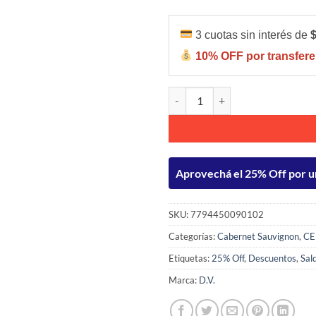
3 cuotas sin interés de
10% OFF por transfere
D.V. Catena Cabernet Cabernet 7
Aprovechá el 25% Off por u
SKU:
7794450090102
Categorías:
Cabernet Sauvignon
,
CE
Etiquetas:
25% Off
,
Descuentos
,
Sal
Marca:
D.V.