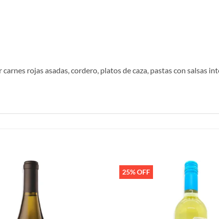
arnes rojas asadas, cordero, platos de caza, pastas con salsas int
25% OFF
Añadir
a la
lista de
deseos