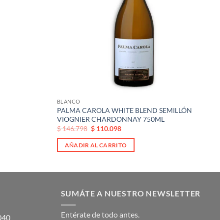
BLANCO
PALMA CAROLA WHITE BLEND SEMILLÓN
VIOGNIER CHARDONNAY 750ML
El
El
$
146.798
$
110.098
precio
precio
original
actual
AÑADIR AL CARRITO
era:
es:
$ 146.798.
$ 146.798.
SUMÁTE A NUESTRO NEWSLETTER
Entérate de todo antes.
5040