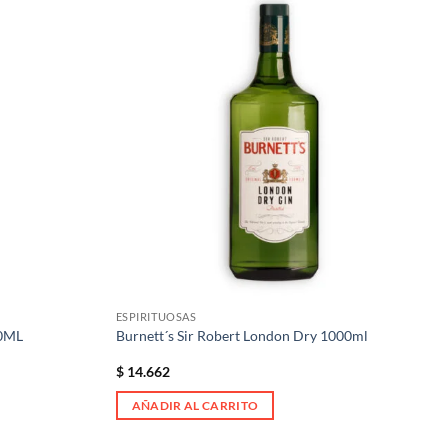
Añadir
Añadir
a la
a la
lista de
lista de
deseos
deseos
ESPIRITUOSAS
0ML
Burnett´s Sir Robert London Dry 1000ml
$
14.662
AÑADIR AL CARRITO