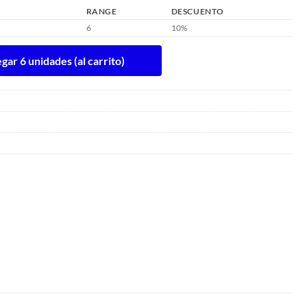
RANGE
DESCUENTO
6
10%
ar 6 unidades (al carrito)