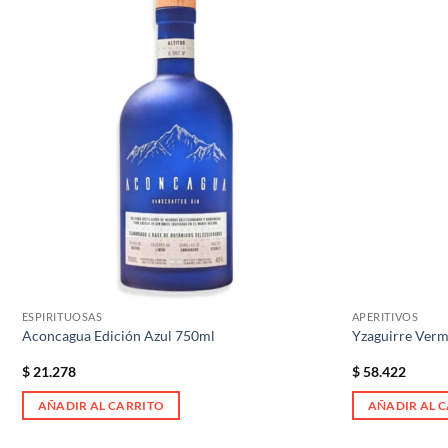
Añadir
a la
lista de
deseos
ESPIRITUOSAS
APERITIVOS
Aconcagua Edición Azul 750ml
Yzaguirre Verm
$
21.278
$
58.422
AÑADIR AL CARRITO
AÑADIR AL 