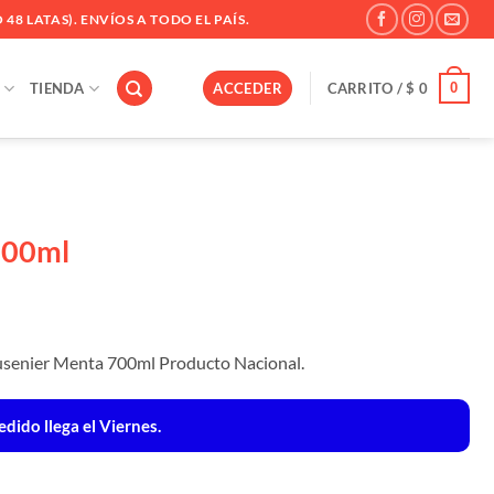
 48 LATAS). ENVÍOS A TODO EL PAÍS.
0
TIENDA
ACCEDER
CARRITO /
$
0
700ml
 Cusenier Menta 700ml Producto Nacional.
dido llega el Viernes.