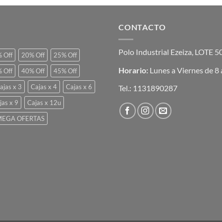
CONTACTO
Polo Industrial Ezeiza, LOTE 
 Off
20% Off
25% Off
Horario:
Lunes a Viernes de 8 
 Off
40% Off
45% Off
ajas x 3
Cajas x 4
Cajas x 6
Tel.:
1131890287
jas x 9
Cajas x 12u
EGA OFERTAS