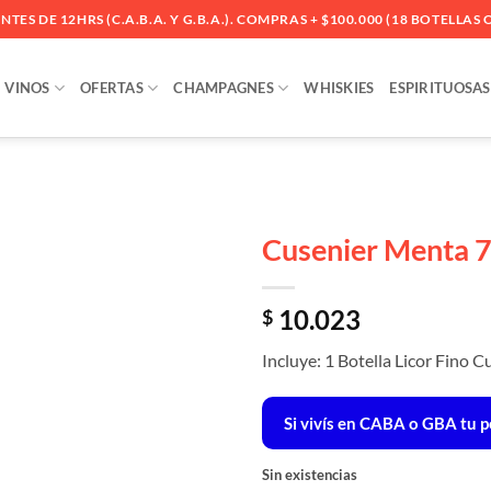
ES DE 12HRS (C.A.B.A. Y G.B.A.). COMPRAS + $100.000 (18 BOTELLAS O
VINOS
OFERTAS
CHAMPAGNES
WHISKIES
ESPIRITUOSAS
Cusenier Menta 
Añadir
10.023
a la
$
lista
de
Incluye: 1 Botella Licor Fino
deseos
Si vivís en CABA o GBA tu pe
Sin existencias