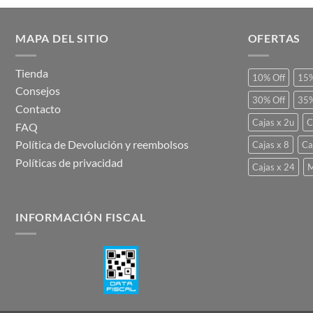
MAPA DEL SITIO
OFERTAS
Tienda
10% Off
15%
Consejos
30% Off
35%
Contacto
Cajas x 2u
C
FAQ
Política de Devolución y reembolsos
Cajas x 8
Ca
Políticas de privacidad
Cajas x 24
M
INFORMACIÓN FISCAL