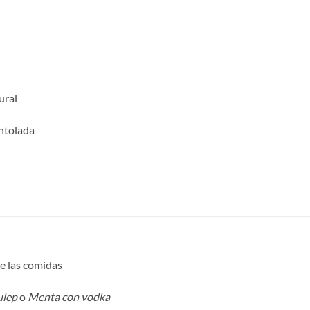
ural
entolada
de las comidas
ulep
o
Menta con vodka