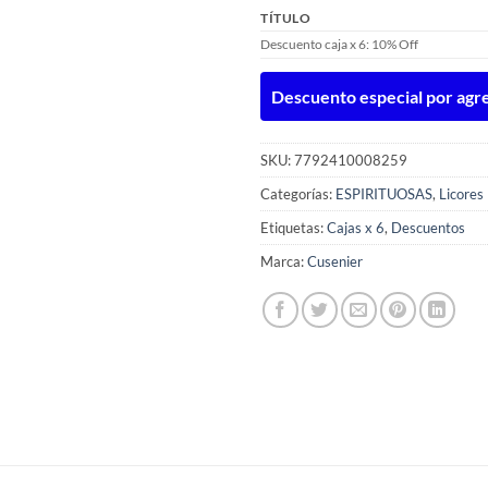
TÍTULO
Descuento caja x 6: 10% Off
Descuento especial por agreg
SKU:
7792410008259
Categorías:
ESPIRITUOSAS
,
Licores
Etiquetas:
Cajas x 6
,
Descuentos
Marca:
Cusenier