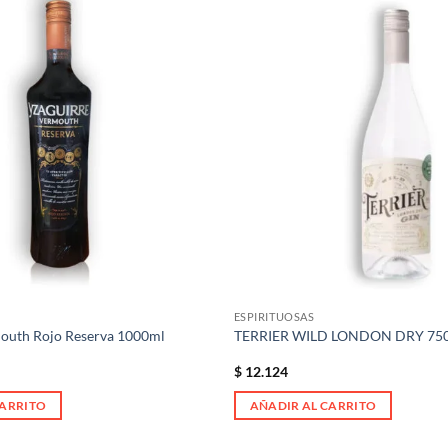
Añadir
a la
lista de
deseos
ESPIRITUOSAS
outh Rojo Reserva 1000ml
TERRIER WILD LONDON DRY 75
$
12.124
CARRITO
AÑADIR AL CARRITO