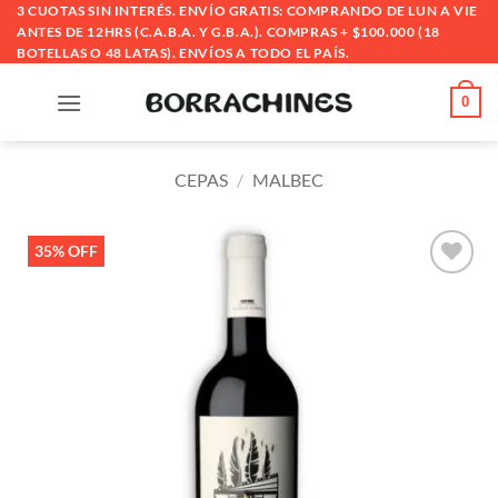
Saltar
3 CUOTAS SIN INTERÉS. ENVÍO GRATIS: COMPRANDO DE LUN A VIE
ANTES DE 12HRS (C.A.B.A. Y G.B.A.). COMPRAS + $100.000 (18
al
BOTELLAS O 48 LATAS). ENVÍOS A TODO EL PAÍS.
contenido
0
CEPAS
/
MALBEC
35% OFF
Añadir
a la
lista
de
deseos