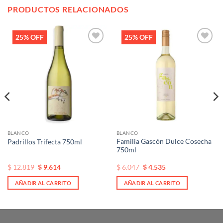
PRODUCTOS RELACIONADOS
25% OFF
25% OFF
Añadir
Añadir
a la
a la
lista de
lista de
deseos
deseos
BLANCO
BLANCO
Familia Gascón Dulce Cosecha
Padrillos Trifecta 750ml
750ml
El
El
El
El
$
12.819
$
9.614
$
6.047
$
4.535
precio
precio
precio
precio
original
actual
original
actual
AÑADIR AL CARRITO
AÑADIR AL CARRITO
era:
es:
era:
es:
$ 12.819.
$ 12.819.
$ 6.047.
$ 6.047.