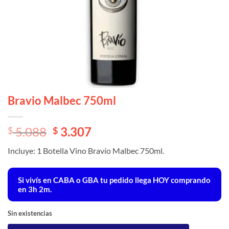
Bravio Malbec 750ml
El
El
5.088
3.307
$
$
precio
precio
Incluye: 1 Botella Vino Bravío Malbec 750ml.
original
actual
era:
es:
$ 5.088.
$ 5.088.
Si vivís en CABA o GBA tu pedido llega
HOY
comprando
en 3h 2m.
Sin existencias