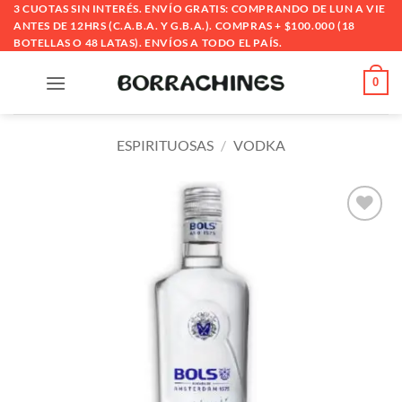
Saltar
3 CUOTAS SIN INTERÉS. ENVÍO GRATIS: COMPRANDO DE LUN A VIE
ANTES DE 12HRS (C.A.B.A. Y G.B.A.). COMPRAS + $100.000 (18
al
BOTELLAS O 48 LATAS). ENVÍOS A TODO EL PAÍS.
contenido
0
ESPIRITUOSAS
/
VODKA
Añadir
a la
lista
de
deseos