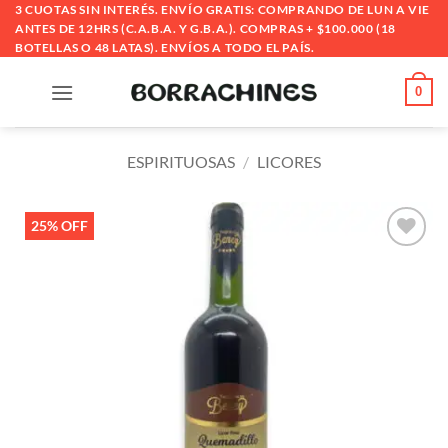
Saltar
3 CUOTAS SIN INTERÉS. ENVÍO GRATIS: COMPRANDO DE LUN A VIE
ANTES DE 12HRS (C.A.B.A. Y G.B.A.). COMPRAS + $100.000 (18
al
BOTELLAS O 48 LATAS). ENVÍOS A TODO EL PAÍS.
contenido
0
ESPIRITUOSAS
/
LICORES
25% OFF
Añadir
a la
lista
de
deseos