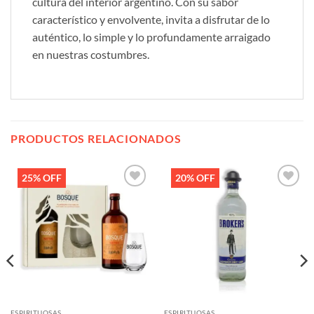
cultura del interior argentino. Con su sabor
característico y envolvente, invita a disfrutar de lo
auténtico, lo simple y lo profundamente arraigado
en nuestras costumbres.
PRODUCTOS RELACIONADOS
25% OFF
20% OFF
Añadir
Añadir
a la
a la
lista de
lista de
deseos
deseos
ESPIRITUOSAS
ESPIRITUOSAS