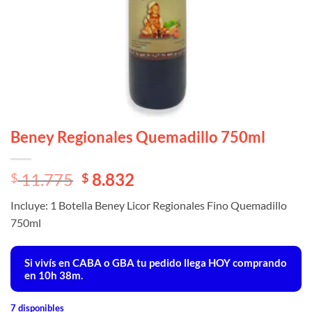
Beney Regionales Quemadillo 750ml
El
El
11.775
8.832
$
$
precio
precio
Incluye: 1 Botella Beney Licor Regionales Fino Quemadillo
original
actual
750ml
era:
es:
$ 11.775.
$ 11.775.
Si vivís en CABA o GBA tu pedido llega
HOY
comprando
en 10h 38m.
7 disponibles