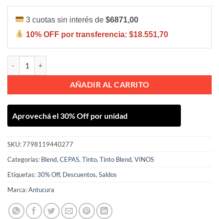
3 cuotas sin interés de
$6871,00
10% OFF por transferencia:
$18.551,70
Antucura Blend Selection 750ml cantidad
AÑADIR AL CARRITO
Aprovechá el 30% Off por unidad
SKU:
7798119440277
Categorías:
Blend
,
CEPAS
,
Tinto
,
Tinto Blend
,
VINOS
Etiquetas:
30% Off
,
Descuentos
,
Saldos
Marca:
Antucura