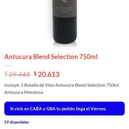
Antucura Blend Selection 750ml
El
El
29.448
20.613
$
$
precio
precio
Incluye: 1 Botella de Vino Antucura Blend Selection 750ml
original
actual
Antucura Mendoza.
era:
es:
$ 29.448.
$ 29.448.
Si vivís en CABA o GBA tu pedido llega el Viernes.
59 disponibles