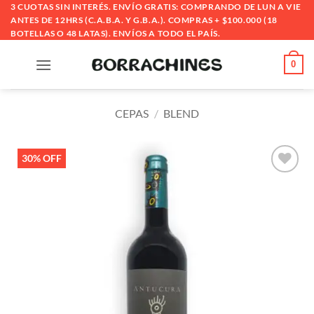
Saltar
3 CUOTAS SIN INTERÉS. ENVÍO GRATIS: COMPRANDO DE LUN A VIE
ANTES DE 12HRS (C.A.B.A. Y G.B.A.). COMPRAS + $100.000 (18
al
BOTELLAS O 48 LATAS). ENVÍOS A TODO EL PAÍS.
contenido
0
CEPAS
/
BLEND
30% OFF
Añadir
a la
lista
de
deseos