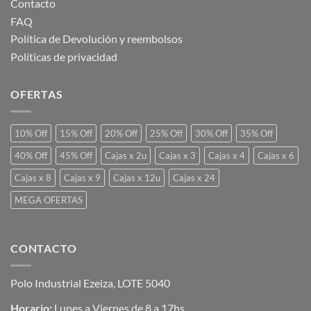
Contacto
FAQ
Política de Devolución y reembolsos
Políticas de privacidad
OFERTAS
10% Off
15% Off
20% Off
25% Off
30% Off
35% Off
40% Off
45% Off
Cajas x 2u
Cajas x 3
Cajas x 4
Cajas x 6
Cajas x 8
Cajas x 9
Cajas x 12u
Cajas x 24
MEGA OFERTAS
CONTACTO
Polo Industrial Ezeiza, LOTE 5040
Horario:
Lunes a Viernes de 8 a 17hs