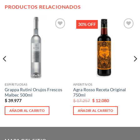
PRODUCTOS RELACIONADOS
30% OFF
Añadir
Añadir
a la
a la
lista de
lista de
deseos
deseos
ESPIRITUOSAS
APERITIVOS
Grappa Rutini Orujos Frescos
Agra Rosso Receta Original
Malbec 500ml
750ml
El
El
$
39.977
$
17.257
$
12.080
precio
precio
original
actual
AÑADIR AL CARRITO
AÑADIR AL CARRITO
era:
es:
$ 17.257.
$ 17.257.