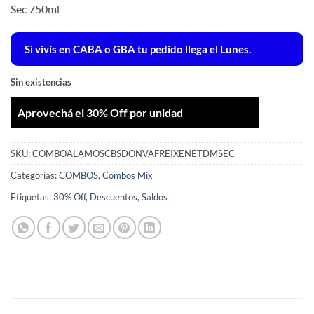
Sec 750ml
$ 133.997.
$ 133.997.
Si vivís en CABA o GBA tu pedido llega el Lunes.
Sin existencias
Aprovechá el 30% Off por unidad
SKU:
COMBOALAMOSCBSDONVAFREIXENETDMSEC
Categorías:
COMBOS
,
Combos Mix
Etiquetas:
30% Off
,
Descuentos
,
Saldos