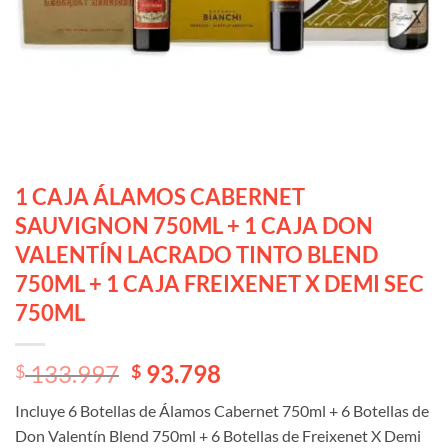
1 CAJA ÁLAMOS CABERNET
SAUVIGNON 750ML + 1 CAJA DON
VALENTÍN LACRADO TINTO BLEND
750ML + 1 CAJA FREIXENET X DEMI SEC
750ML
El
El
133.997
93.798
$
$
precio
precio
Incluye 6 Botellas de Álamos Cabernet 750ml + 6 Botellas de
original
actual
Don Valentín Blend 750ml + 6 Botellas de Freixenet X Demi
era:
es: