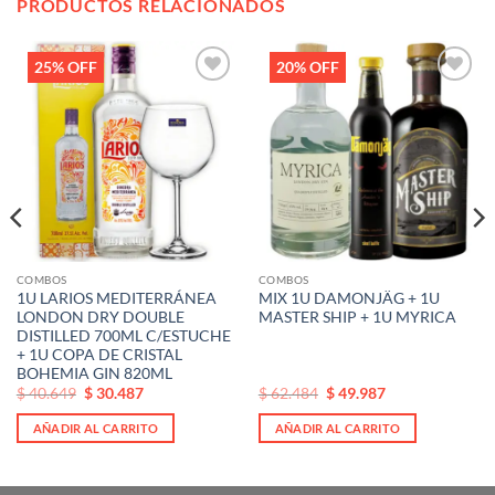
PRODUCTOS RELACIONADOS
25% OFF
20% OFF
Añadir
Añadir
a la
a la
lista de
lista de
deseos
deseos
COMBOS
COMBOS
1U LARIOS MEDITERRÁNEA
MIX 1U DAMONJÄG + 1U
LONDON DRY DOUBLE
MASTER SHIP + 1U MYRICA
DISTILLED 700ML C/ESTUCHE
+ 1U COPA DE CRISTAL
BOHEMIA GIN 820ML
El
El
El
El
$
40.649
$
30.487
$
62.484
$
49.987
precio
precio
precio
precio
original
actual
original
actual
AÑADIR AL CARRITO
AÑADIR AL CARRITO
era:
es:
era:
es:
$ 40.649.
$ 40.649.
$ 62.484.
$ 62.484.