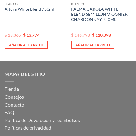
BLANCO
BLANCO
PALMA CAROLA WHITE
Altura White Blend 750ml
BLEND SEMILLÓN VIOGNIER
CHARDONNAY 750ML
El
El
El
El
$
18.365
$
13.774
$
146.798
$
110.098
precio
precio
precio
precio
original
actual
original
actual
AÑADIR AL CARRITO
AÑADIR AL CARRITO
era:
es:
era:
es:
$ 18.365.
$ 18.365.
$ 146.798.
$ 146.798.
MAPA DEL SITIO
Tienda
Consejos
Contacto
FAQ
Política de Devolución y reembolsos
Políticas de privacidad