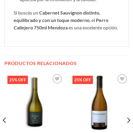
Si buscás un
Cabernet Sauvignon distinto,
equilibrado y con un toque moderno
, el
Perro
Callejero 750ml Mendoza
es una excelente opción.
PRODUCTOS RELACIONADOS
25% OFF
25% OFF
Añadir
Añadir
a la
a la
lista de
lista de
deseos
deseos