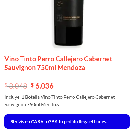
Vino Tinto Perro Callejero Cabernet
Sauvignon 750ml Mendoza
El
El
8.048
6.036
$
$
precio
precio
Incluye: 1 Botella Vino Tinto Perro Callejero Cabernet
original
actual
Sauvignon 750ml Mendoza
era:
es:
$ 8.048.
$ 8.048.
Si vivís en CABA o GBA tu pedido llega el Lunes.