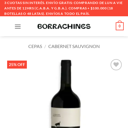
Saltar
3 CUOTAS SIN INTERÉS. ENVÍO GRATIS: COMPRANDO DE LUN A VIE
ANTES DE 12HRS (C.A.B.A. Y G.B.A.). COMPRAS + $100.000 (18
al
BOTELLAS O 48 LATAS). ENVÍOS A TODO EL PAÍS.
contenido
0
CEPAS
/
CABERNET SAUVIGNON
25% OFF
Añadir
a la
lista
de
deseos