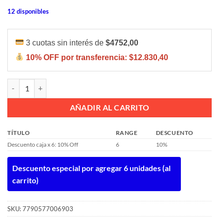
12 disponibles
3 cuotas sin interés de
$4752,00
10% OFF por transferencia:
$12.830,40
TRUMPETER MALBEC X1U C/ESTUCHE 750ML cantidad
AÑADIR AL CARRITO
TÍTULO
RANGE
DESCUENTO
Descuento caja x 6: 10% Off
6
10%
Descuento especial por agregar 6 unidades (al
carrito)
SKU:
7790577006903