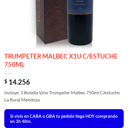
TRUMPETER MALBEC X1U C/ESTUCHE
750ML
14.256
$
Incluye: 1 Botella Vino Trumpeter Malbec 750ml C/estuche
La Rural Mendoza
Si vivís en CABA o GBA tu pedido llega
HOY
comprando
en 3h 48m.