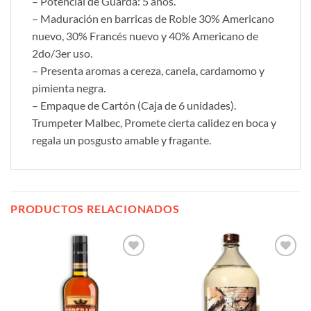
– Potencial de Guarda: 5 años.
– Maduración en barricas de Roble 30% Americano
nuevo, 30% Francés nuevo y 40% Americano de
2do/3er uso.
– Presenta aromas a cereza, canela, cardamomo y
pimienta negra.
– Empaque de Cartón (Caja de 6 unidades).
Trumpeter Malbec, Promete cierta calidez en boca y
regala un posgusto amable y fragante.
PRODUCTOS RELACIONADOS
Añadir
Añadir
a la
a la
lista de
lista de
deseos
deseos