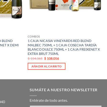
COMBOS
D BLEND
1 CAJA NICASIA VINEYARDS RED BLEND
ENET X DEMI
MALBEC 750ML + 1 CAJA COSECHA TARDÍA
BLANCO DULCE 750ML + 1 CAJA FREIXENET X
EXTRA BRUT 750ML
El
El
$
154.365
$
108.056
precio
precio
original
actual
AÑADIR AL CARRITO
era:
es:
$ 154.365.
$ 154.365.
SUMÁTE A NUESTRO NEWSLETTER
Entérate de todo antes.
5040