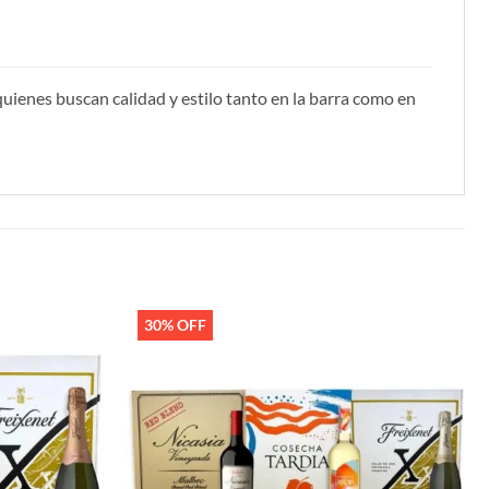
quienes buscan calidad y estilo tanto en la barra como en
30% OFF
Añadir
Añadir
a la
a la
lista de
lista de
deseos
deseos