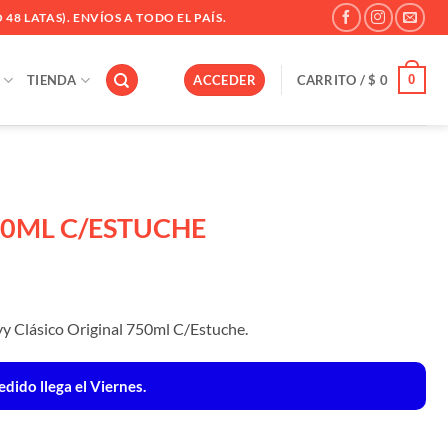
 48 LATAS). ENVÍOS A TODO EL PAÍS.
0
TIENDA
ACCEDER
CARRITO /
$
0
0ML C/ESTUCHE
yy Clásico Original 750ml C/Estuche.
dido llega el Viernes.