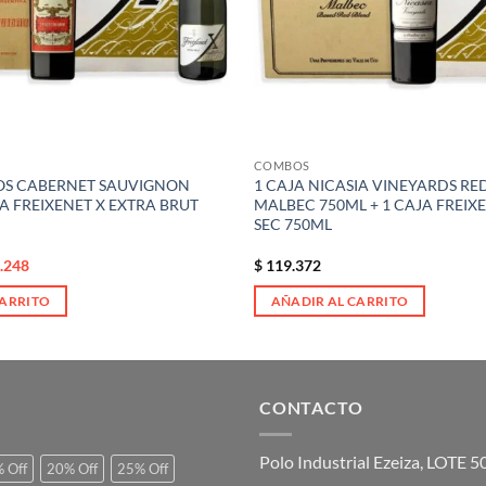
COMBOS
OS CABERNET SAUVIGNON
1 CAJA NICASIA VINEYARDS RE
JA FREIXENET X EXTRA BRUT
MALBEC 750ML + 1 CAJA FREIX
SEC 750ML
.248
$
119.372
io
al
CARRITO
AÑADIR AL CARRITO
0.355.
CONTACTO
Polo Industrial Ezeiza, LOTE 
 Off
20% Off
25% Off