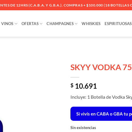
ES DE 12HRS (C.A.B.A. Y G.B.A.). COMPRAS + $100.000 (18 BOTELLAS O
VINOS
OFERTAS
CHAMPAGNES
WHISKIES
ESPIRITUOSAS
SKYY VODKA 75
Añadir
10.691
a la
$
lista
de
Incluye: 1 Botella de Vodka Sk
deseos
Si vivís en CABA o GBA tu pe
Sin existencias