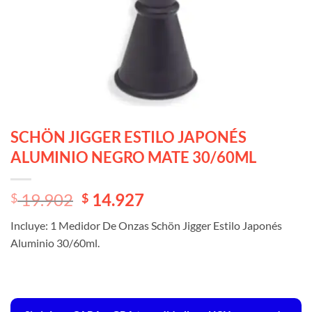
SCHÖN JIGGER ESTILO JAPONÉS
ALUMINIO NEGRO MATE 30/60ML
El
El
19.902
14.927
$
$
precio
precio
Incluye: 1 Medidor De Onzas Schön Jigger Estilo Japonés
original
actual
Aluminio 30/60ml.
era:
es:
$ 19.902.
$ 19.902.