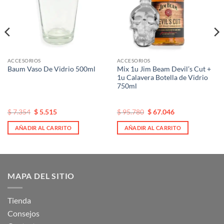
ACCESORIOS
ACCESORIOS
Mix 1u Jim Beam Devil’s Cut +
Baum Vaso De Vidrio 500ml
1u Calavera Botella de Vidrio
750ml
El
El
El
El
$
7.354
$
5.515
$
95.780
$
67.046
precio
precio
precio
precio
original
actual
original
actual
AÑADIR AL CARRITO
AÑADIR AL CARRITO
era:
es:
era:
es:
$ 7.354.
$ 7.354.
$ 95.780.
$ 95.780.
MAPA DEL SITIO
Tienda
Consejos