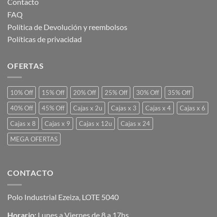
Contacto
FAQ
Política de Devolución y reembolsos
Políticas de privacidad
OFERTAS
10% Off
15% Off
20% Off
25% Off
30% Off
35% Off
40% Off
45% Off
Cajas x 2u
Cajas x 3
Cajas x 4
Cajas x 6
Cajas x 8
Cajas x 9
Cajas x 12u
Cajas x 24
MEGA OFERTAS
CONTACTO
Polo Industrial Ezeiza, LOTE 5040
Horario:
Lunes a Viernes de 8 a 17hs