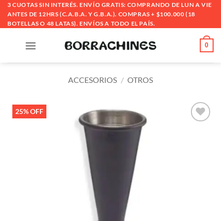
Saltar
3 CUOTAS SIN INTERÉS. ENVÍO GRATIS: COMPRANDO DE LUN A VIE
ANTES DE 12HRS (C.A.B.A. Y G.B.A.). COMPRAS + $100.000 (18
al
BOTELLAS O 48 LATAS). ENVÍOS A TODO EL PAÍS.
contenido
0
ACCESORIOS
/
OTROS
25% OFF
Añadir
a la
lista
de
deseos