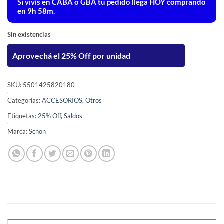
Si vivís en CABA o GBA tu pedido llega
HOY
comprando
en 9h 58m.
Sin existencias
Aprovechá el 25% Off por unidad
SKU:
5501425820180
Categorías:
ACCESORIOS
,
Otros
Etiquetas:
25% Off
,
Saldos
Marca:
Schön