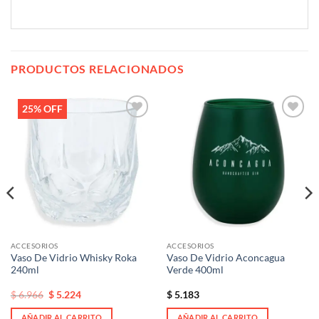
PRODUCTOS RELACIONADOS
25% OFF
Añadir
Añadir
a la
a la
lista de
lista de
deseos
deseos
ACCESORIOS
ACCESORIOS
Vaso De Vidrio Whisky Roka
Vaso De Vidrio Aconcagua
240ml
Verde 400ml
El
El
$
6.966
$
5.224
$
5.183
precio
precio
original
actual
AÑADIR AL CARRITO
AÑADIR AL CARRITO