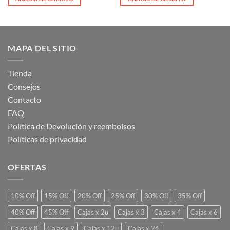
era:
es:
$ 6.966.
$ 6.966.
MAPA DEL SITIO
Tienda
Consejos
Contacto
FAQ
Política de Devolución y reembolsos
Políticas de privacidad
OFERTAS
10% Off
15% Off
20% Off
25% Off
30% Off
35% Off
40% Off
45% Off
Cajas x 2u
Cajas x 3
Cajas x 4
Cajas x 6
Cajas x 8
Cajas x 9
Cajas x 12u
Cajas x 24