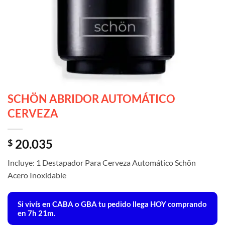
SCHÖN ABRIDOR AUTOMÁTICO
CERVEZA
20.035
$
Incluye: 1 Destapador Para Cerveza Automático Schön
Acero Inoxidable
Si vivís en CABA o GBA tu pedido llega
HOY
comprando
en 7h 21m.