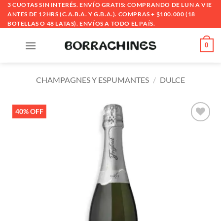
Saltar
3 CUOTAS SIN INTERÉS. ENVÍO GRATIS: COMPRANDO DE LUN A VIE
ANTES DE 12HRS (C.A.B.A. Y G.B.A.). COMPRAS + $100.000 (18
al
BOTELLAS O 48 LATAS). ENVÍOS A TODO EL PAÍS.
contenido
0
CHAMPAGNES Y ESPUMANTES
/
DULCE
40% OFF
Añadir
a la
lista
de
deseos