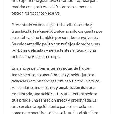
una experiencia gustativa encantadora, ideal para
maridar con postres o disfrutar solo como una
opción refrescante y festiva.
Presentado en una elegante botella facetada y
translúcida, Freixenet X Dulce no solo conquista por
su estética, sino también por su sabor envolvente.
Su
color amarillo pajizo con reflejos dorados
y sus
burbujas delicadas y persistentes
anticipan una
bebida fina y alegre en copa.
En nariz se perciben
intensas notas de frutas
tropicales
, como ananá, mango y melón, junto a
delicadas reminiscencias florales y un toque cítrico.
Al paladar se muestra
muy amable, con dulzura
equilibrada
, una acidez sutil y una textura sedosa
que brinda una sensación fresca y prolongada. Es
una excelente opción tanto para celebraciones
como para aperitivos dulces o brunchs al aire libre.