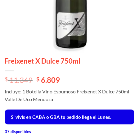
Freixenet X Dulce 750ml
El
El
11.349
6.809
$
$
precio
precio
Incluye: 1 Botella Vino Espumoso Freixenet X Dulce 750ml
original
actual
Valle De Uco Mendoza
era:
es:
$ 11.349.
$ 11.349.
Si vivís en CABA o GBA tu pedido llega el Lunes.
37 disponibles