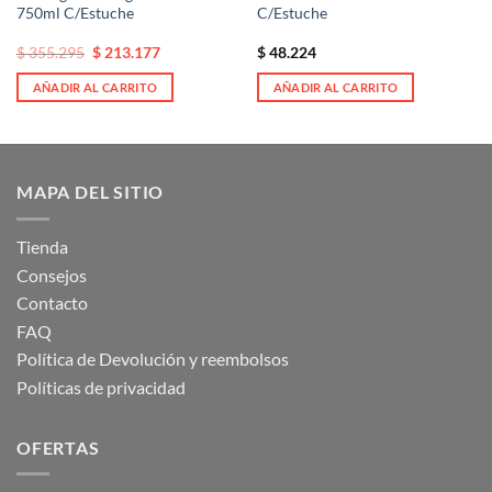
750ml C/Estuche
C/Estuche
El
El
$
355.295
$
213.177
$
48.224
precio
precio
original
actual
AÑADIR AL CARRITO
AÑADIR AL CARRITO
era:
es:
$ 355.295.
$ 355.295.
MAPA DEL SITIO
Tienda
Consejos
Contacto
FAQ
Política de Devolución y reembolsos
Políticas de privacidad
OFERTAS