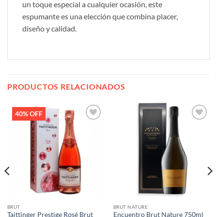
un toque especial a cualquier ocasión, este
espumante es una elección que combina placer,
diseño y calidad.
PRODUCTOS RELACIONADOS
40% OFF
Añadir
Añadir
a la
a la
lista de
lista de
deseos
deseos
BRUT
BRUT NATURE
Taittinger Prestige Rosé Brut
Encuentro Brut Nature 750ml