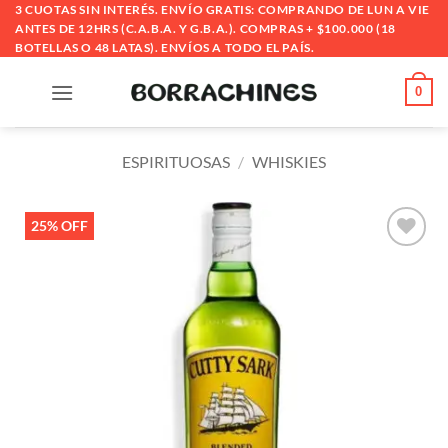
Saltar
3 CUOTAS SIN INTERÉS. ENVÍO GRATIS: COMPRANDO DE LUN A VIE
ANTES DE 12HRS (C.A.B.A. Y G.B.A.). COMPRAS + $100.000 (18
al
BOTELLAS O 48 LATAS). ENVÍOS A TODO EL PAÍS.
contenido
0
ESPIRITUOSAS
/
WHISKIES
25% OFF
Añadir
a la
lista
de
deseos