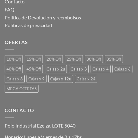
Contacto
FAQ
Política de Devolución y reembolsos
Políticas de privacidad
OFERTAS
10% Off
15% Off
20% Off
25% Off
30% Off
35% Off
40% Off
45% Off
Cajas x 2u
Cajas x 3
Cajas x 4
Cajas x 6
Cajas x 8
Cajas x 9
Cajas x 12u
Cajas x 24
MEGA OFERTAS
CONTACTO
Polo Industrial Ezeiza, LOTE 5040
Horario:
Lunes a Viernes de 8 a 17hs