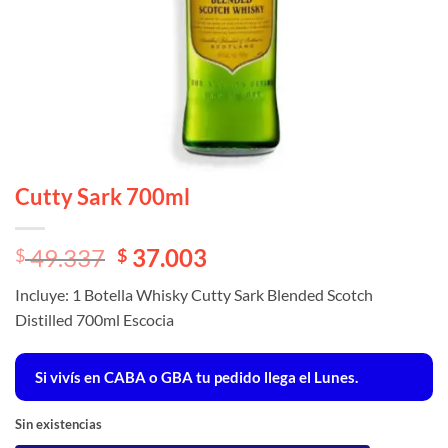
Cutty Sark 700ml
El
El
49.337
37.003
$
$
precio
precio
Incluye: 1 Botella Whisky Cutty Sark Blended Scotch
original
actual
Distilled 700ml Escocia
era:
es:
$ 49.337.
$ 49.337.
Si vivís en CABA o GBA tu pedido llega el Lunes.
Sin existencias