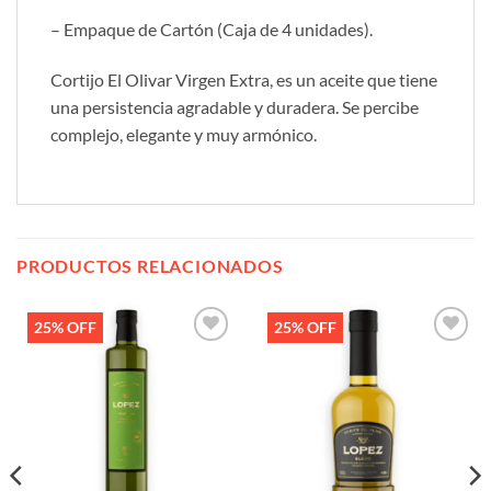
– Empaque de Cartón (Caja de 4 unidades).
Cortijo El Olivar Virgen Extra, es un aceite que tiene
una persistencia agradable y duradera. Se percibe
complejo, elegante y muy armónico.
PRODUCTOS RELACIONADOS
25% OFF
25% OFF
Añadir
Añadir
a la
a la
lista de
lista de
deseos
deseos