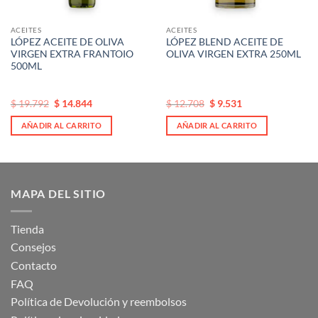
ACEITES
ACEITES
LÓPEZ ACEITE DE OLIVA
LÓPEZ BLEND ACEITE DE
VIRGEN EXTRA FRANTOIO
OLIVA VIRGEN EXTRA 250ML
500ML
El
El
El
El
$
19.792
$
14.844
$
12.708
$
9.531
precio
precio
precio
precio
original
actual
original
actual
AÑADIR AL CARRITO
AÑADIR AL CARRITO
era:
es:
era:
es:
$ 19.792.
$ 19.792.
$ 12.708.
$ 12.708.
MAPA DEL SITIO
Tienda
Consejos
Contacto
FAQ
Política de Devolución y reembolsos