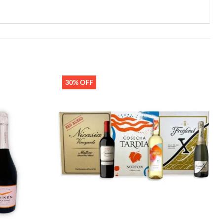
30% OFF
Añadir
Añadir
a la
a la
lista de
lista de
deseos
deseos