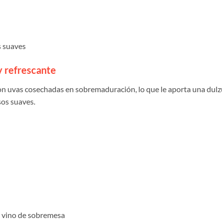
s suaves
y refrescante
on uvas cosechadas en sobremaduración, lo que le aporta una dulz
sos suaves.
o vino de sobremesa