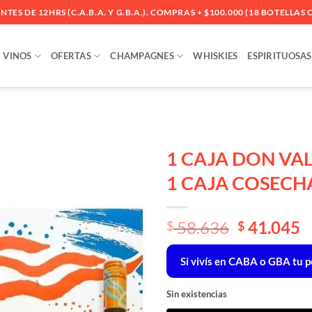
ES DE 12HRS (C.A.B.A. Y G.B.A.). COMPRAS + $100.000 (18 BOTELLAS O
VINOS
OFERTAS
CHAMPAGNES
WHISKIES
ESPIRITUOSAS
1 CAJA DON VA
1 CAJA COSECH
Añadir
a la
lista
El
El
58.636
41.045
$
$
de
deseos
precio
precio
original
actual
Si vivís en CABA o GBA tu pe
era:
es:
$ 58.636.
$ 58.636.
Sin existencias