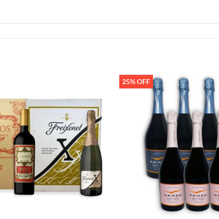
25% OFF
Añadir
a la
lista de
deseos