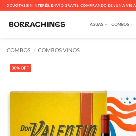
Saltar
3 CUOTAS SIN INTERÉS. ENVÍO GRATIS: COMPRANDO DE LUN A VIE ANT
al
contenido
AGUAS
COMBOS
COMBOS
/
COMBOS VINOS
30% OFF