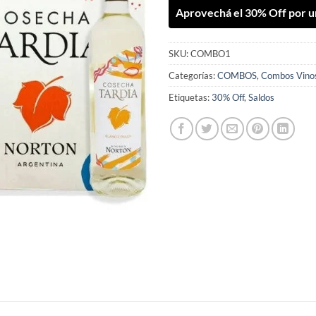
Aprovechá el 30% Off por u
SKU:
COMBO1
Categorías:
COMBOS
,
Combos Vino
Etiquetas:
30% Off
,
Saldos