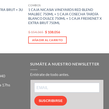
COMBOS
RA BRUT + 3U
1 CAJA NICASIA VINEYARDS RED BLEND
MALBEC 750ML + 1 CAJA COSECHA TARDÍA
BLANCO DULCE 750ML + 1 CAJA FREIXENET X
EXTRA BRUT 750ML
El
El
$
154.365
$
108.056
precio
precio
original
actual
AÑADIR AL CARRITO
era:
es:
$ 154.365.
$ 154.365.
SUMÁTE A NUESTRO NEWSLETTER
Entérate de todo antes.
5040
a 17hs
SUSCRIBIRSE