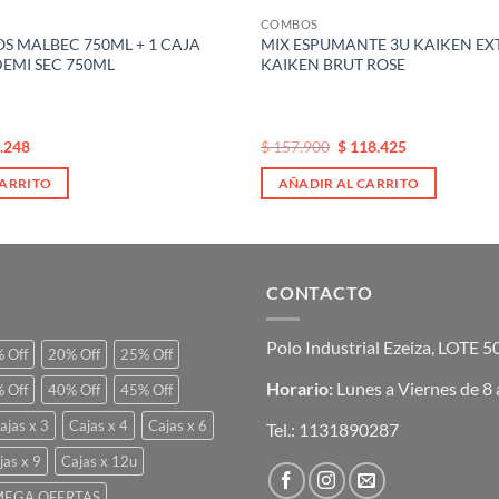
COMBOS
S MALBEC 750ML + 1 CAJA
MIX ESPUMANTE 3U KAIKEN EXT
DEMI SEC 750ML
KAIKEN BRUT ROSE
El
El
.248
$
157.900
$
118.425
io
precio
precio
al
original
actual
CARRITO
AÑADIR AL CARRITO
era:
es:
0.355.
$ 157.900.
$ 157.900.
CONTACTO
Polo Industrial Ezeiza, LOTE 
 Off
20% Off
25% Off
Horario:
Lunes a Viernes de 8 
 Off
40% Off
45% Off
ajas x 3
Cajas x 4
Cajas x 6
Tel.:
1131890287
jas x 9
Cajas x 12u
EGA OFERTAS