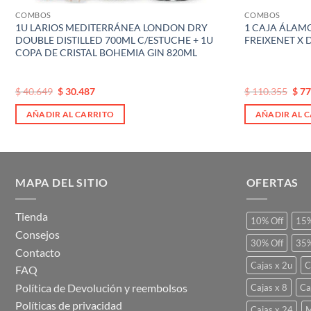
COMBOS
COMBOS
1U LARIOS MEDITERRÁNEA LONDON DRY
1 CAJA ÁLAMO
DOUBLE DISTILLED 700ML C/ESTUCHE + 1U
FREIXENET X 
COPA DE CRISTAL BOHEMIA GIN 820ML
El
El
El
El
$
40.649
$
30.487
$
110.355
$
77
precio
precio
precio
prec
original
actual
original
actu
AÑADIR AL CARRITO
AÑADIR AL 
era:
es:
era:
es:
$ 40.649.
$ 40.649.
$ 110.355.
$ 11
MAPA DEL SITIO
OFERTAS
Tienda
10% Off
15%
Consejos
30% Off
35%
Contacto
Cajas x 2u
C
FAQ
Política de Devolución y reembolsos
Cajas x 8
Ca
Políticas de privacidad
Cajas x 24
M