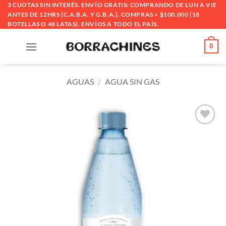
Saltar
3 CUOTAS SIN INTERÉS. ENVÍO GRATIS: COMPRANDO DE LUN A VIE
ANTES DE 12HRS (C.A.B.A. Y G.B.A.). COMPRAS + $100.000 (18
al
BOTELLAS O 48 LATAS). ENVÍOS A TODO EL PAÍS.
contenido
0
AGUAS
/
AGUA SIN GAS
Añadir
a la
lista
de
deseos