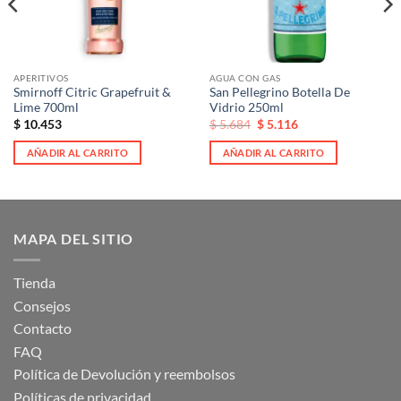
APERITIVOS
AGUA CON GAS
Smirnoff Citric Grapefruit &
San Pellegrino Botella De
Lime 700ml
Vidrio 250ml
El
El
$
10.453
$
5.684
$
5.116
precio
precio
original
actual
AÑADIR AL CARRITO
AÑADIR AL CARRITO
era:
es:
$ 5.684.
$ 5.684.
MAPA DEL SITIO
Tienda
Consejos
Contacto
FAQ
Política de Devolución y reembolsos
Políticas de privacidad