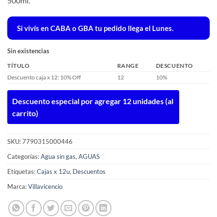
500ml.
Si vivís en CABA o GBA tu pedido llega el Lunes.
Sin existencias
TÍTULO
RANGE
DESCUENTO
Descuento caja x 12: 10% Off
12
10%
Descuento especial por agregar 12 unidades (al
carrito)
SKU:
7790315000446
Categorías:
Agua sin gas
,
AGUAS
Etiquetas:
Cajas x 12u
,
Descuentos
Marca:
Villavicencio